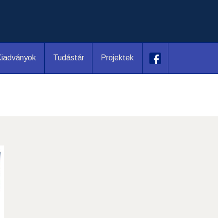
iadványok
Tudástár
Projektek