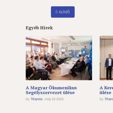
ELÖZŐ
Egyéb Hírek
A Magyar Ökumenikus
A Ker
Segélyszervezet ülése
ülése
by
TKarola
máj 29 2026
by
TKaro