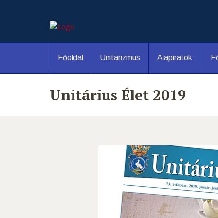
Főoldal
Unitarizmus
Alapiratok
Fő
Unitárius Élet 2019