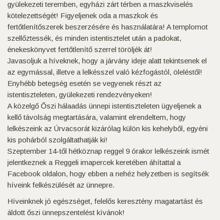
gyülekezeti teremben, egyházi zárt térben a maszkviselés
kötelezettségét! Figyeljenek oda a maszkok és
fertőtlenítőszerek beszerzésére és használatára! A templomot
szellőztessék, és minden istentisztelet után a padokat,
énekeskönyvet fertőtlenítő szerrel töröljék át!
Javasoljuk a híveknek, hogy a járvány ideje alatt tekintsenek el
az egymással, illetve a lelkésszel való kézfogástól, öleléstől!
Enyhébb betegség esetén se vegyenek részt az
istentiszteleten, gyülekezeti rendezvényeken!
A közelgő Őszi hálaadás ünnepi istentiszteleten ügyeljenek a
kellő távolság megtartására, valamint elrendeltem, hogy
lelkészeink az Úrvacsorát kizárólag külön kis kehelyből, egyéni
kis pohárból szolgáltathatják ki!
Szeptember 14-től hétköznap reggel 9 órakor lelkészeink ismét
jelentkeznek a Reggeli imapercek keretében áhítattal a
Facebook oldalon, hogy ebben a nehéz helyzetben is segítsék
híveink felkészülését az ünnepre.
Híveinknek jó egészséget, felelős keresztény magatartást és
áldott őszi ünnepszentelést kívánok!