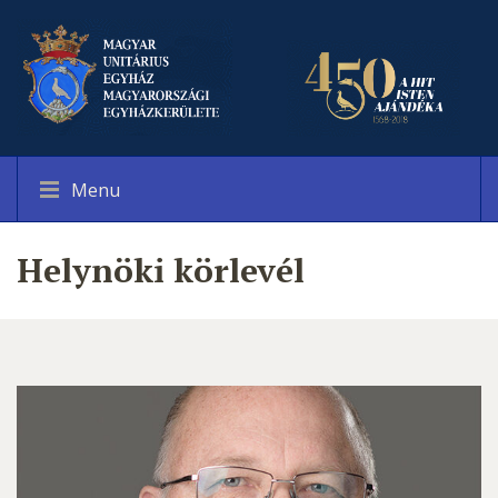
Menu
Helynöki körlevél