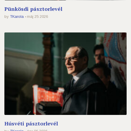
Pünkösdi pásztorlevél
by
TKarola
máj 25 2026
Húsvéti pásztorlevél