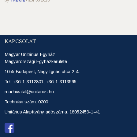
by
TKarola
ápr 06 2026
KAPCSOLAT
Magyar Unitárius Egyház
Magyarországi Egyházkerülete
1055 Budapest, Nagy Ignác utca 2-4.
Tel: +36-1-3112801; +36-1-3113595
muehivatal@unitarius.hu
Technikai szám: 0200
Unitárius Alapítvány adószáma: 18052459-1-41