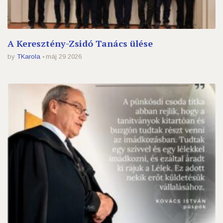
A Keresztény-Zsidó Tanács ülése
by
TKarola
máj 29 2026