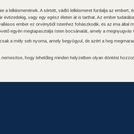
e a lelkiismeretnek. A sértett, vádló lelkiismeret furdalja az embert
r évtizedekig, vagy egy egész életen át is tarthat. Az ember tudatába
allásos ember ez örvényből Istenhez fohászkodik, és az ima által me
lkövető egyén megtapasztalja Isten bocsánatát, amely a megnyugvás 
árcsak a mély seb nyoma, amely begyógyul, de azért a heg megmarad,
nemesítse, hogy lehetőleg minden helyzetben olyan döntést hozzon, 