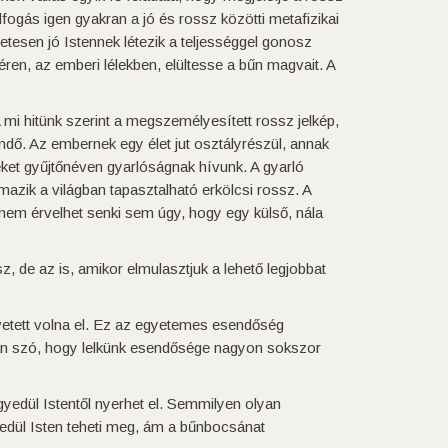
gás igen gyakran a jó és rossz közötti metafizikai
tesen jó Istennek létezik a teljességgel gonosz
ren, az emberi lélekben, elültesse a bűn magvait. A
 mi hitünk szerint a megszemélyesített rossz jelkép,
dő. Az embernek egy élet jut osztályrészül, annak
et gyűjtőnéven gyarlóságnak hívunk. A gyarló
mazik a világban tapasztalható erkölcsi rossz. A
 nem érvelhet senki sem úgy, hogy egy külső, nála
sz, de az is, amikor elmulasztjuk a lehető legjobbat
övetett volna el. Ez az egyetemes esendőség
 van szó, hogy lelkünk esendősége nagyon sokszor
gyedül Istentől nyerhet el. Semmilyen olyan
yedül Isten teheti meg, ám a bűnbocsánat