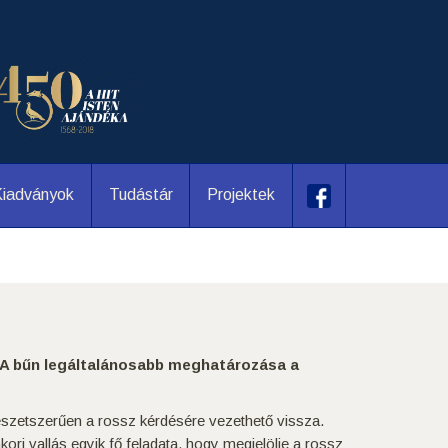
iadványok
Tudástár
Projektek
k. A bűn legáltalánosabb meghatározása a
észetszerűen a rossz kérdésére vezethető vissza.
ri vallás egyik fő feladata, hogy megjelölje a rossz