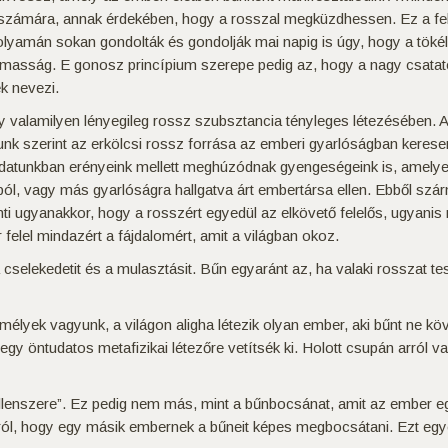
 számára, annak érdekében, hogy a rosszal megküzdhessen. Ez a felfo
olyamán sokan gondolták és gondolják mai napig is úgy, hogy a tökéle
almasság. E gonosz princípium szerepe pedig az, hogy a nagy csataté
k nevezi.
y valamilyen lényegileg rossz szubsztancia tényleges létezésében. A
k szerint az erkölcsi rossz forrása az emberi gyarlóságban keresen
atunkban erényeink mellett meghúzódnak gyengeségeink is, amelyek
ól, vagy más gyarlóságra hallgatva árt embertársa ellen. Ebből szár
nti ugyanakkor, hogy a rosszért egyedül az elkövető felelős, ugyanis
felel mindazért a fájdalomért, amit a világban okoz.
 a cselekedetit és a mulasztásit. Bűn egyaránt az, ha valaki rosszat te
élyek vagyunk, a világon aligha létezik olyan ember, aki bűnt ne k
gy öntudatos metafizikai létezőre vetítsék ki. Holott csupán arról
„ellenszere”. Ez pedig nem más, mint a bűnbocsánat, amit az ember e
gáról, hogy egy másik embernek a bűneit képes megbocsátani. Ezt eg