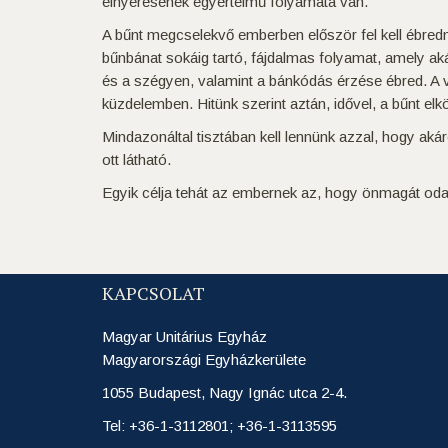
elnyerésének egyértelmű folyamata van.
A bűnt megcselekvő emberben először fel kell ébredni
bűnbánat sokáig tartó, fájdalmas folyamat, amely aká
és a szégyen, valamint a bánkódás érzése ébred. A v
küzdelemben. Hitünk szerint aztán, idővel, a bűnt e
Mindazonáltal tisztában kell lennünk azzal, hogy ak
ott látható.
Egyik célja tehát az embernek az, hogy önmagát oda 
KAPCSOLAT
Magyar Unitárius Egyház
Magyarországi Egyházkerülete
1055 Budapest, Nagy Ignác utca 2-4.
Tel: +36-1-3112801; +36-1-3113595