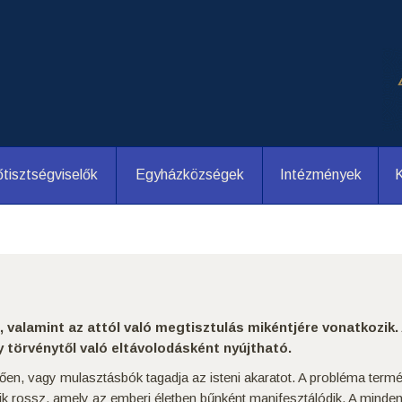
tisztségviselők
Egyházközségek
Intézmények
K
e, valamint az attól való megtisztulás mikéntjére vonatkozi
y törvénytől való eltávolodásként nyújtható.
ően, vagy mulasztásbók tagadja az isteni akaratot. A probléma term
k rossz, amely az emberi életben bűnként manifesztálódik. A mindenko