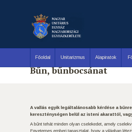
Főoldal
Unitarizmus
Alapiratok
Fő
Bűn, bűnbocsánat
A vallás egyik legáltalánosabb kérdése a bűnr
kereszténységen belül az isteni akarattól, vag
A bűnt tehát minden olyan cselekedet, amely cselekv
Egyetemes emberi tapasztalat, hogy a világban létezi