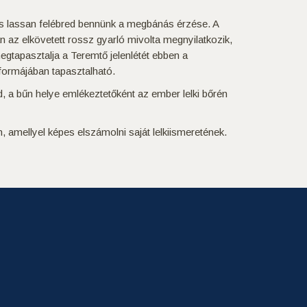
, és lassan felébred bennünk a megbánás érzése. A
n az elkövetett rossz gyarló mivolta megnyilatkozik,
gtapasztalja a Teremtő jelenlétét ebben a
formájában tapasztalható.
 a bűn helye emlékeztetőként az ember lelki bőrén
amellyel képes elszámolni saját lelkiismeretének.