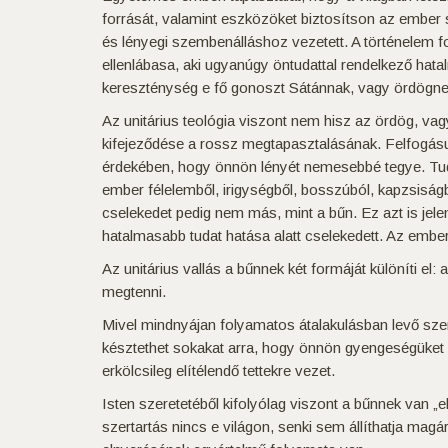
forrását, valamint eszközöket biztosítson az ember
és lényegi szembenálláshoz vezetett. A történelem f
ellenlábasa, aki ugyanúgy öntudattal rendelkező hat
kereszténység e fő gonoszt Sátánnak, vagy ördögne
Az unitárius teológia viszont nem hisz az ördög, vag
kifejeződése a rossz megtapasztalásának. Felfogásun
érdekében, hogy önnön lényét nemesebbé tegye. Tud
ember félelemből, irigységből, bosszúból, kapzsiságb
cselekedet pedig nem más, mint a bűn. Ez azt is jele
hatalmasabb tudat hatása alatt cselekedett. Az ember 
Az unitárius vallás a bűnnek két formáját különíti el:
megtenni.
Mivel mindnyájan folyamatos átalakulásban levő szem
késztethet sokakat arra, hogy önnön gyengeségüket e
erkölcsileg elítélendő tettekre vezet.
Isten szeretetéből kifolyólag viszont a bűnnek van 
szertartás nincs e világon, senki sem állíthatja ma