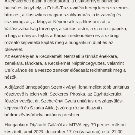
A kecskeméti gálán a dobostorta, a Csíksomlyói pünkösdi
búcsú és kegyhely, a Felső-Tisza-vidéki beregi keresztszemes
hímzés, a klasszikus magyar szablyavívás, a tiszavirág és
tiszavirágzás, a Magyar Népmesék rajzfilmsorozat, a
Vallásszabadság törvénye, a karikás ostor, a szentesi paprika,
a hagyományos fejfák a Kárpát-medencében és a szőregi
rózsatő képviselői kapták meg a hungarikum díjat és az
oklevelet.
Az eseményen a Kecskeméti Nemzeti Színház énekkara,
zenekara, tánckara, a Kecskemét Néptáncegyüttes, valamint
Csík János és a Mezzo zenekar előadását tekinthették meg a
nézők.
A díjátadó ünnepségen Szent-Iványi Ilona mellett több unitárius
résztvevő is jelen volt: Szekeres Piroska, az Egyházkerület
főszámvevője, dr. Szeberényi Gyula unitárius országgyűlési
képviselő és Szarka Attila (szőregi rózsa díjazott)
hódmezővásárhelyi unitárius presbiter.
Hungarikum Díjátadó Gáláról az MTVA egy 70 perces műsort
készített, amit 2023. december 17-én (vasárnap) este 21.00