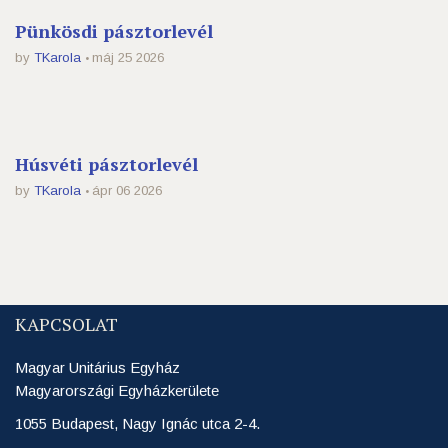
Pünkösdi pásztorlevél
by
TKarola
máj 25 2026
Húsvéti pásztorlevél
by
TKarola
ápr 06 2026
KAPCSOLAT
Magyar Unitárius Egyház
Magyarországi Egyházkerülete
1055 Budapest, Nagy Ignác utca 2-4.