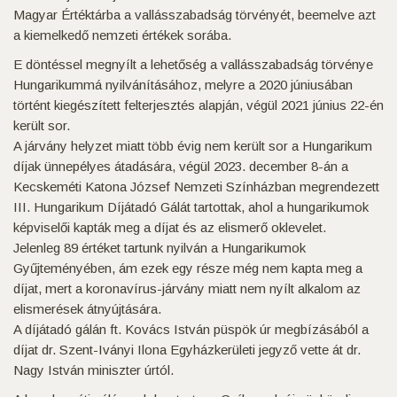
Magyar Értéktárba a vallásszabadság törvényét, beemelve azt
a kiemelkedő nemzeti értékek sorába.
E döntéssel megnyílt a lehetőség a vallásszabadság törvénye
Hungarikummá nyilvánításához, melyre a 2020 júniusában
történt kiegészített felterjesztés alapján, végül 2021 június 22-én
került sor.
A járvány helyzet miatt több évig nem került sor a Hungarikum
díjak ünnepélyes átadására, végül 2023. december 8-án a
Kecskeméti Katona József Nemzeti Színházban megrendezett
III. Hungarikum Díjátadó Gálát tartottak, ahol a hungarikumok
képviselői kapták meg a díjat és az elismerő oklevelet.
Jelenleg 89 értéket tartunk nyilván a Hungarikumok
Gyűjteményében, ám ezek egy része még nem kapta meg a
díjat, mert a koronavírus-járvány miatt nem nyílt alkalom az
elismerések átnyújtására.
A díjátadó gálán ft. Kovács István püspök úr megbízásából a
díjat dr. Szent-Iványi Ilona Egyházkerületi jegyző vette át dr.
Nagy István miniszter úrtól.