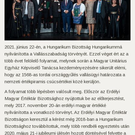
2021. június 22-én, a Hungarikum Bizottság Hungarikummá
nyilvánította a Vallásszabadság törvényét. Ezzel véget ért az a
több évet felölelő folyamat, melynek során a Magyar Unitárius
Egyház Képviselő Tanácsa kezdeményezésére sikerült elérni,
hogy az 1568-as tordai országgyűlés vallásügyi határozata a
nemzeti értékpiramis csúcsértékei közé kerüljön.
A folyamat több lépésben valósult meg. Először az Erdélyi
Magyar Értéktár Bizottsághoz nyújtottuk be az előterjesztést,
mely 2017. november 20-án erdélyi magyar értékké
nyilvánította a vonatkozó törvényt. Az Erdélyi Magyar Értéktár
Bizottságon keresztül a kérést még 2018-ban a Hungarikum
Bizottsághoz továbbítottuk, mely több rendbéli egyeztetés után
2020. május 21-i jubileumi ülésén hozott döntésével felvette a