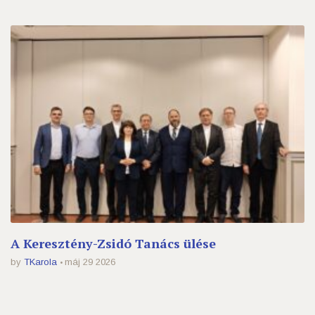
A Keresztény-Zsidó Tanács ülése
by
TKarola
máj 29 2026