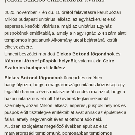
2020. november 7-én du. 16 órától felavatásra került Józan
Miklós budapesti unitárius lelkész, az egyházkerület első
esperese, későbbi vikáriusa, majd az Unitárius Egyház
püspökének emléktáblája, amely a Nagy Ignác 2-4 szám alatti
templomos ingatlanunk Alkotmány utcai bejáratánál került
elhelyezésére.
Ünnepi beszédet mondott
Elekes Botond főgondnok
és
Kászoni József püspöki helynök
, valamint
dr. Czire
Szabolcs budapesti lelkész
.
Elekes Botond főgondnok
ünnepi beszédében
hangsúlyozta, hogy a magyarországi unitárius közösség egy
legalább harminc éves mulasztását rendezi ma azzal, hogy a
hazai unitarizmus elmúlt 150 évének legkiemelkedőbb
személye, Józan Miklós lelkész, esperes, püspöki helynök és
püspök előtt tisztelegve emléktáblát avat annak az épületnek a
falán, amely negyvenkét éven át otthont adó neki.
A Józan szolgálatát megelőző években épült az első
magyarországi templomunk, pontosabban templomos