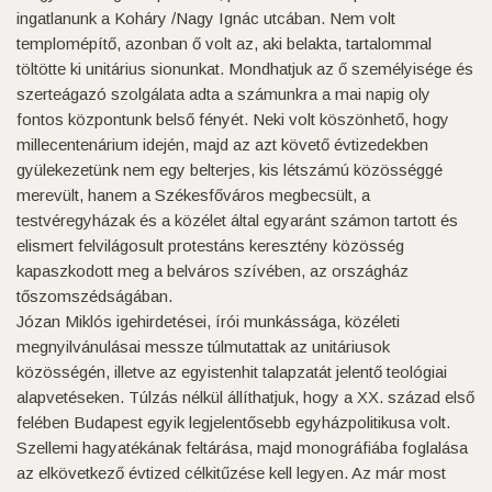
ingatlanunk a Koháry /Nagy Ignác utcában. Nem volt
templomépítő, azonban ő volt az, aki belakta, tartalommal
töltötte ki unitárius sionunkat. Mondhatjuk az ő személyisége és
szerteágazó szolgálata adta a számunkra a mai napig oly
fontos központunk belső fényét. Neki volt köszönhető, hogy
millecentenárium idején, majd az azt követő évtizedekben
gyülekezetünk nem egy belterjes, kis létszámú közösséggé
merevült, hanem a Székesfőváros megbecsült, a
testvéregyházak és a közélet által egyaránt számon tartott és
elismert felvilágosult protestáns keresztény közösség
kapaszkodott meg a belváros szívében, az országház
tőszomszédságában.
Józan Miklós igehirdetései, írói munkássága, közéleti
megnyilvánulásai messze túlmutattak az unitáriusok
közösségén, illetve az egyistenhit talapzatát jelentő teológiai
alapvetéseken. Túlzás nélkül állíthatjuk, hogy a XX. század első
felében Budapest egyik legjelentősebb egyházpolitikusa volt.
Szellemi hagyatékának feltárása, majd monográfiába foglalása
az elkövetkező évtized célkitűzése kell legyen. Az már most