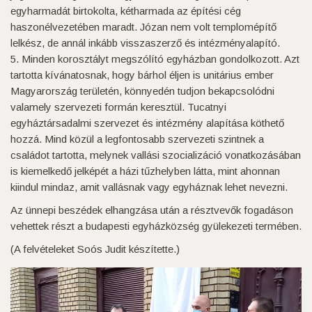
egyharmadát birtokolta, kétharmada az építési cég
haszonélvezetében maradt. Józan nem volt templomépítő
lelkész, de annál inkább visszaszerző és intézményalapító.
5. Minden korosztályt megszólító egyházban gondolkozott. Azt
tartotta kívánatosnak, hogy bárhol éljen is unitárius ember
Magyarország területén, könnyedén tudjon bekapcsolódni
valamely szervezeti formán keresztül. Tucatnyi
egyháztársadalmi szervezet és intézmény alapítása köthető
hozzá. Mind közül a legfontosabb szervezeti szintnek a
családot tartotta, melynek vallási szocializáció vonatkozásában
is kiemelkedő jelképét a házi tűzhelyben látta, mint ahonnan
kiindul mindaz, amit vallásnak vagy egyháznak lehet nevezni.
Az ünnepi beszédek elhangzása után a résztvevők fogadáson
vehettek részt a budapesti egyházközség gyülekezeti termében.
(A felvételeket Soós Judit készítette.)