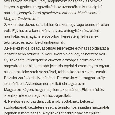
szószéken amerikai vagy angolszász beszédek szócsöve
legyen. A gyakori megszólításhoz üzenetében is mindig hű
maradt:
„Nagyérdemű gyülekezet! Istennek hívei! Kedves
Magyar Testvéreim!”
2. Az ember Jézus és a bibliai Krisztus egysége benne töretlen
volt. Egyházát a keresztény anyaszentegyház részeként
munkálta, és magát is elsősorban keresztény lelkésznek
tekintette, és azon belül unitáriusnak.
3.Felekezetközi beágyazottság jellemezte egyházszolgálatát a
legszélesebb szinten. Vikáriusként valódi egyházvezető volt.
Gyülekezete vendégeként érkezett országos prömierként a
nagyváradi rabbi, a legtöbb jelentős egyházi eseményen együtt
állt a társfelekezetek vezetőivel, többek között a Szent István
Bazilika zárókő elhelyezésén I. Ferenc József magyar király
jelenlétében. Akkoriban nem kellett elmagyarázni
Magyarországon, hogy mit jelent az unitárius. Ebben rádiós
istentiszteletei is nagyban hozzájárultak.
4. Felelős és jó gazdája volt a rábízottaknak. Lelkészi
szolgálatának kezdetére esett a templomos ingatlan használati
jogának a megváltása. A gyülekezet addig csak az épület