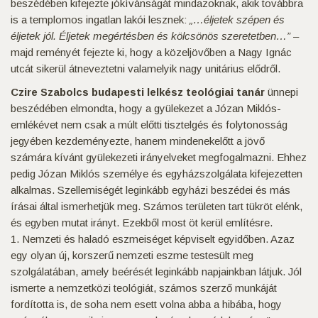
beszédében kifejezte jókívánságát mindazoknak, akik továbbra
is a templomos ingatlan lakói lesznek:
„…éljetek szépen és
éljetek jól. Éljetek megértésben és kölcsönös szeretetben…”
–
majd reményét fejezte ki, hogy a közeljövőben a Nagy Ignác
utcát sikerül átneveztetni valamelyik nagy unitárius elődről.
Czire Szabolcs budapesti lelkész teológiai tanár
ünnepi
beszédében elmondta, hogy a gyülekezet a Józan Miklós-
emlékévet nem csak a múlt előtti tisztelgés és folytonosság
jegyében kezdeményezte, hanem mindenekelőtt a jövő
számára kívánt gyülekezeti irányelveket megfogalmazni. Ehhez
pedig Józan Miklós személye és egyházszolgálata kifejezetten
alkalmas. Szellemiségét leginkább egyházi beszédei és más
írásai által ismerhetjük meg. Számos területen tart tükröt elénk,
és egyben mutat irányt. Ezekből most öt kerül említésre.
1. Nemzeti és haladó eszmeiséget képviselt egyidőben. Azaz
egy olyan új, korszerű nemzeti eszme testesült meg
szolgálatában, amely beérését leginkább napjainkban látjuk. Jól
ismerte a nemzetközi teológiát, számos szerző munkáját
fordította is, de soha nem esett volna abba a hibába, hogy