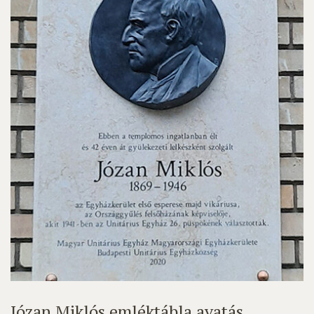
Józan Miklós emléktábla avatás