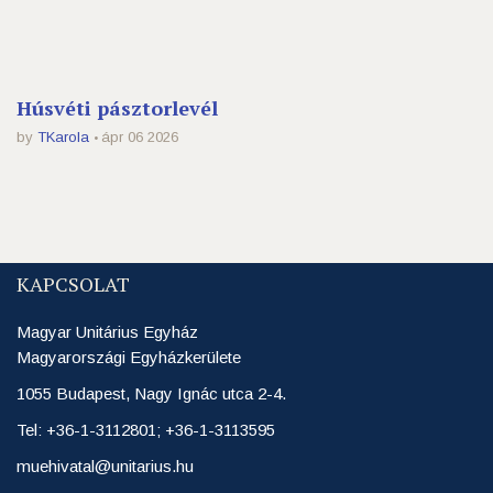
Húsvéti pásztorlevél
by
TKarola
ápr 06 2026
KAPCSOLAT
Magyar Unitárius Egyház
Magyarországi Egyházkerülete
1055 Budapest, Nagy Ignác utca 2-4.
Tel: +36-1-3112801; +36-1-3113595
muehivatal@unitarius.hu