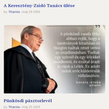
A Keresztény-Zsidó Tanács ülése
by
TKarola
máj 29 2026
Pünkösdi pásztorlevél
by
TKarola
máj 25 2026