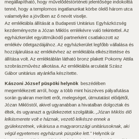
megállapítható, hogy művelődéstörténeti jelentősége indokolttá
tenné, hogy a templomos ingatlanunkat körbe ölelő három utca
valamelyike a jövőben az ő nevét viselje.
Az emléktábla állítását a Budapesti Unitárius Egyházközség
kezdeményezte a Józan Miklós emlékévre való tekintettel. Az
egyházkerület együttműködő partnerként csatlakozott az
emlékév ötletgazdájához. Az egyházkerület legfőbb vállalása és
hozzájárulása az emlékévhez az emléktábla elkészíttetése és
állítása volt. Az emléktáblán látható bronz plakett Pokorny Attila
szobrászművész alkotása. Az emléktábla arculatát Szász
Gábor unitárius atyánkfia készítette.
Kászoni József püspöki helynök
beszédében
megemlékezett arról, hogy a több mint húszéves pályafutása
során gyakran merített erőt, melegséget, útmutatást elődjétől,
Józan Miklóstól, akivel ugyanabban a hivatalban dolgoztak és
éltek, és ugyanazt a gyülekezetet szolgálták.
„Józan Miklós élő
lelkiismerete volt e háznak, vezető lelkésze ennek a
gyülekezetnek, vikáriusa a magyarországi unitáriusoknak, aki
végül egyetemes egyházunk püspöke lett.”
Helynök úr