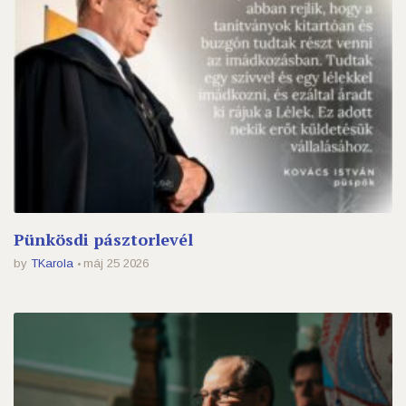
Pünkösdi pásztorlevél
by
TKarola
máj 25 2026