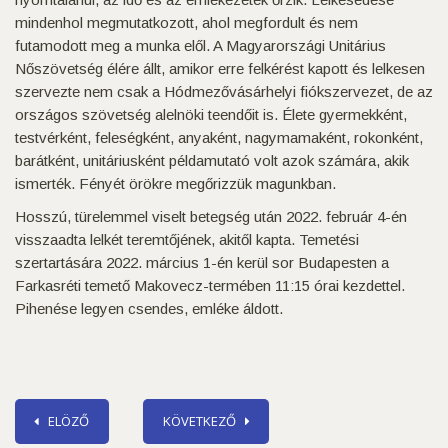
mindenhol megmutatkozott, ahol megfordult és nem
futamodott meg a munka elől. A Magyarországi Unitárius
Nőszövetség élére állt, amikor erre felkérést kapott és lelkesen
szervezte nem csak a Hódmezővásárhelyi fiókszervezet, de az
országos szövetség alelnöki teendőit is. Élete gyermekként,
testvérként, feleségként, anyaként, nagymamaként, rokonként,
barátként, unitáriusként példamutató volt azok számára, akik
ismerték. Fényét örökre megőrizzük magunkban.
Hosszú, türelemmel viselt betegség után 2022. február 4-én
visszaadta lelkét teremtőjének, akitől kapta. Temetési
szertartására 2022. március 1-én kerül sor Budapesten a
Farkasréti temető Makovecz-termében 11:15 órai kezdettel.
Pihenése legyen csendes, emléke áldott.
ELÖZŐ
KÖVETKEZŐ