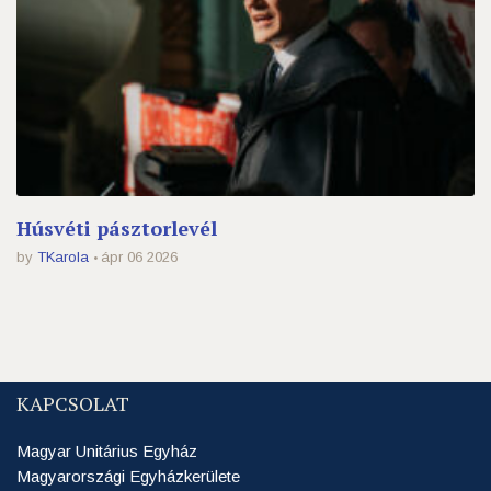
Húsvéti pásztorlevél
by
TKarola
ápr 06 2026
KAPCSOLAT
Magyar Unitárius Egyház
Magyarországi Egyházkerülete