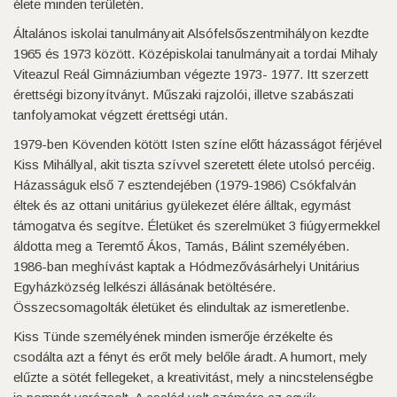
élete minden területén.
Általános iskolai tanulmányait Alsófelsőszentmihályon kezdte
1965 és 1973 között. Középiskolai tanulmányait a tordai Mihaly
Viteazul Reál Gimnáziumban végezte 1973- 1977. Itt szerzett
érettségi bizonyítványt. Műszaki rajzolói, illetve szabászati
tanfolyamokat végzett érettségi után.
1979-ben Kövenden kötött Isten színe előtt házasságot férjével
Kiss Mihállyal, akit tiszta szívvel szeretett élete utolsó percéig.
Házasságuk első 7 esztendejében (1979-1986) Csókfalván
éltek és az ottani unitárius gyülekezet élére álltak, egymást
támogatva és segítve. Életüket és szerelmüket 3 fiúgyermekkel
áldotta meg a Teremtő Ákos, Tamás, Bálint személyében.
1986-ban meghívást kaptak a Hódmezővásárhelyi Unitárius
Egyházközség lelkészi állásának betöltésére.
Összecsomagolták életüket és elindultak az ismeretlenbe.
Kiss Tünde személyének minden ismerője érzékelte és
csodálta azt a fényt és erőt mely belőle áradt. A humort, mely
elűzte a sötét fellegeket, a kreativitást, mely a nincstelenségbe