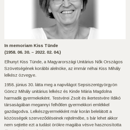
In memoriam Kiss Tünde
(1958. 06. 30. – 2022. 02. 04.)
Elhunyt Kiss Tünde, a Magyarországi Unitárius Nők Országos
Szövetségének korábbi alelnöke, az immár néhai Kiss Mihály
lelkész özvegye.
1958. június 30. látta meg a napvilágot Sepsiszentgyörgyön
Göncz Mihály unitárius lelkész és Kinde Mária Magdolna
harmadik gyermekeként. Testvérei Zsolt és ikertestvére Ildikó
társaságában megannyi felhőtlen gyermekkori emlékkel
gazdagodva. Lelkészgyermekként már korán belelátott a
közösségek szerveződéseinek rejtelmébe, s bár lehet akkor
nem sejtette ezt a tudást örökre magába vésve hasznosította