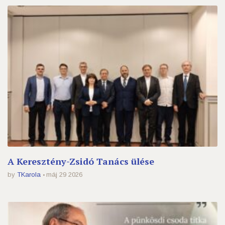
A Keresztény-Zsidó Tanács ülése
by
TKarola
máj 29 2026