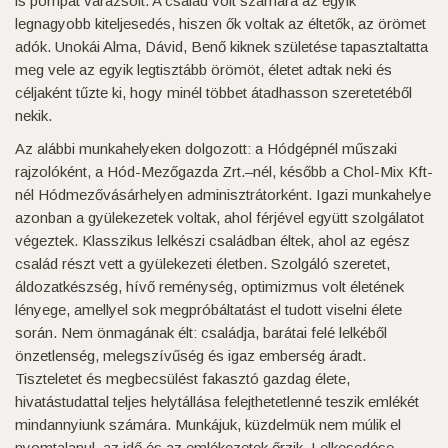
is pompát varázsolt. A család volt számára az egyik
legnagyobb kiteljesedés, hiszen ők voltak az éltetők, az örömet
adók. Unokái Alma, Dávid, Benő kiknek születése tapasztaltatta
meg vele az egyik legtisztább örömöt, életet adtak neki és
céljaként tűzte ki, hogy minél többet átadhasson szeretetéből
nekik.
Az alábbi munkahelyeken dolgozott: a Hódgépnél műszaki
rajzolóként, a Hód-Mezőgazda Zrt.–nél, később a Chol-Mix Kft-
nél Hódmezővásárhelyen adminisztrátorként. Igazi munkahelye
azonban a gyülekezetek voltak, ahol férjével együtt szolgálatot
végeztek. Klasszikus lelkészi családban éltek, ahol az egész
család részt vett a gyülekezeti életben. Szolgáló szeretet,
áldozatkészség, hívő reménység, optimizmus volt életének
lényege, amellyel sok megpróbáltatást el tudott viselni élete
során. Nem önmagának élt: családja, barátai felé lelkéből
önzetlenség, melegszívűség és igaz emberség áradt.
Tiszteletet és megbecsülést fakasztó gazdag élete,
hivatástudattal teljes helytállása felejthetetlenné teszik emlékét
mindannyiunk számára. Munkájuk, küzdelmük nem múlik el
nyomtalanul, az idő és az emlékezetek őrzik. Lelkesedése