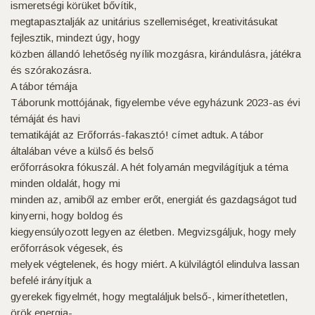
ismeretségi körüket bővítik,
megtapasztalják az unitárius szellemiséget, kreativitásukat
fejlesztik, mindezt úgy, hogy
közben állandó lehetőség nyílik mozgásra, kirándulásra, játékra
és szórakozásra.
A tábor témája
Táborunk mottójának, figyelembe véve egyházunk 2023-as évi
témáját és havi
tematikáját az Erőforrás-fakasztó! címet adtuk. A tábor
általában véve a külső és belső
erőforrásokra fókuszál. A hét folyamán megvilágítjuk a téma
minden oldalát, hogy mi
minden az, amiből az ember erőt, energiát és gazdagságot tud
kinyerni, hogy boldog és
kiegyensúlyozott legyen az életben. Megvizsgáljuk, hogy mely
erőforrások végesek, és
melyek végtelenek, és hogy miért. A külvilágtól elindulva lassan
befelé irányítjuk a
gyerekek figyelmét, hogy megtaláljuk belső-, kimeríthetetlen,
örök energia-