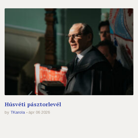
Húsvéti pásztorlevél
by
TKarola
ápr 06 2026