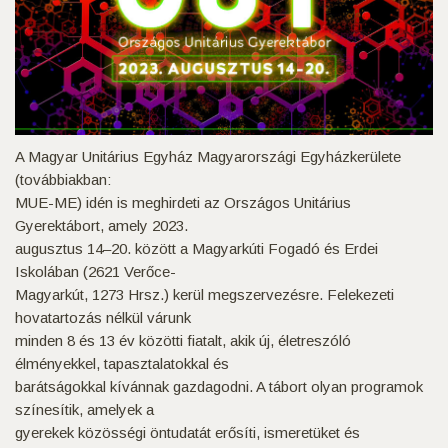
A Magyar Unitárius Egyház Magyarországi Egyházkerülete
(továbbiakban:
MUE-ME) idén is meghirdeti az Országos Unitárius
Gyerektábort, amely 2023.
augusztus 14–20. között a Magyarkúti Fogadó és Erdei
Iskolában (2621 Verőce-
Magyarkút, 1273 Hrsz.) kerül megszervezésre. Felekezeti
hovatartozás nélkül várunk
minden 8 és 13 év közötti fiatalt, akik új, életreszóló
élményekkel, tapasztalatokkal és
barátságokkal kívánnak gazdagodni. A tábort olyan programok
színesítik, amelyek a
gyerekek közösségi öntudatát erősíti, ismeretüket és