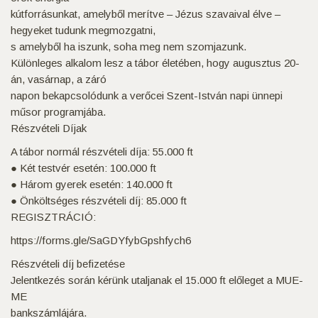
kútforrásunkat, amelyből merítve – Jézus szavaival élve –
hegyeket tudunk megmozgatni,
s amelyből ha iszunk, soha meg nem szomjazunk.
Különleges alkalom lesz a tábor életében, hogy augusztus 20-
án, vasárnap, a záró
napon bekapcsolódunk a verőcei Szent-István napi ünnepi
műsor programjába.
Részvételi Díjak
A tábor normál részvételi díja: 55.000 ft
● Két testvér esetén: 100.000 ft
● Három gyerek esetén: 140.000 ft
● Önköltséges részvételi díj: 85.000 ft
REGISZTRÁCIÓ:
https://forms.gle/SaGDYfybGpshfych6
Részvételi díj befizetése
Jelentkezés során kérünk utaljanak el 15.000 ft előleget a MUE-
ME
bankszámlájára.