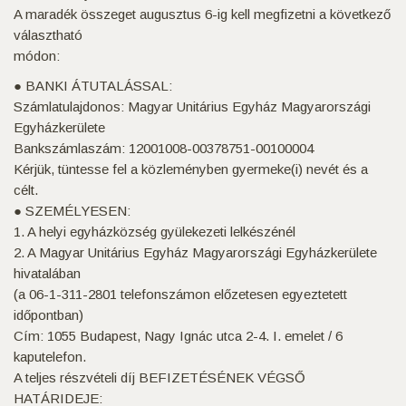
A maradék összeget augusztus 6-ig kell megfizetni a következő
választható
módon:
● BANKI ÁTUTALÁSSAL:
Számlatulajdonos: Magyar Unitárius Egyház Magyarországi
Egyházkerülete
Bankszámlaszám: 12001008-00378751-00100004
Kérjük, tüntesse fel a közleményben gyermeke(i) nevét és a
célt.
● SZEMÉLYESEN:
1. A helyi egyházközség gyülekezeti lelkészénél
2. A Magyar Unitárius Egyház Magyarországi Egyházkerülete
hivatalában
(a 06-1-311-2801 telefonszámon előzetesen egyeztetett
időpontban)
Cím: 1055 Budapest, Nagy Ignác utca 2-4. I. emelet / 6
kaputelefon.
A teljes részvételi díj BEFIZETÉSÉNEK VÉGSŐ
HATÁRIDEJE: