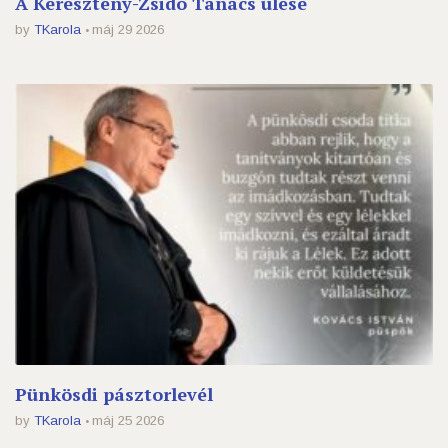
A Keresztény-Zsidó Tanács ülése
by
TKarola
máj 29 2026
Pünkösdi pásztorlevél
by
TKarola
máj 25 2026