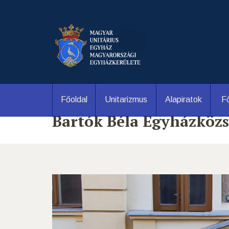
Főoldal
Unitarizmus
Alapiratok
Fő
Bartók Béla Egyházköz