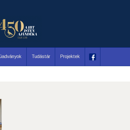
iadványok
Tudástár
Projektek