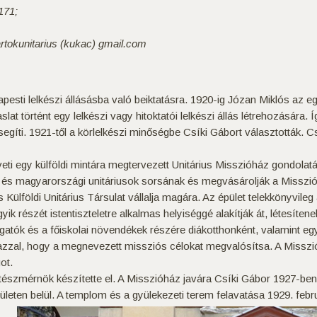
171;
artokunitarius (kukac) gmail.com
pesti lelkészi állásásba való beiktatásra. 1920-ig Józan Miklós az eg
aslat történt egy lelkészi vagy hitoktatói lelkészi állás létrehozására
íti. 1921-től a körlelkészi minőségbe Csíki Gábort választották. Cs
lveti egy külföldi mintára megtervezett Unitárius Misszióház gondolat
lyi és magyarországi unitáriusok sorsának és megvásárolják a Missz
és Külföldi Unitárius Társulat vállalja magára. Az épület telekkönyvileg
k részét istentiszteletre alkalmas helyiséggé alakítják át, létesítenek 
gatók és a főiskolai növendékek részére diákotthonként, valamint egyh
azzal, hogy a megnevezett missziós célokat megvalósítsa. A Misszió
ot.
építészmérnök készítette el. A Misszióház javára Csíki Gábor 1927-be
leten belül. A templom és a gyülekezeti terem felavatása 1929. febr