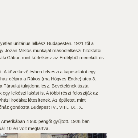
yetlen unitárius lelkész Budapesten. 1921-től a
. Így Józan Miklós munkáját másodlelkészi-hitoktatói
íki Gábor, mint körlelkész az Erdélyből menekült és
át. A következő évben felveszi a kapcsolatot egy
ióház céljára a Rákos (ma Hőgyes Endre) utca 3.
 a Társulat tulajdona lesz. Bevételének tiszta
egy lelkészi lakást is. A többi részt felosztják az
ázi irodákat létesítenek. Az épületet, mint
ház gondozta Budapest IV., VIII., IX., X.
n Amerikában 4 980 pengőt gyűjtött. 1928-ban
uár 10-én volt megtartva.