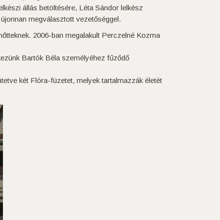
készi állás betöltésére, Léta Sándor lelkész
z újonnan megválasztott vezetőséggel.
lnőtteknek. 2006-ban megalakult Perczelné Kozma
kezünk Bartók Béla személyéhez fűződő
ve két Flóra-füzetet, melyek tartalmazzák életét