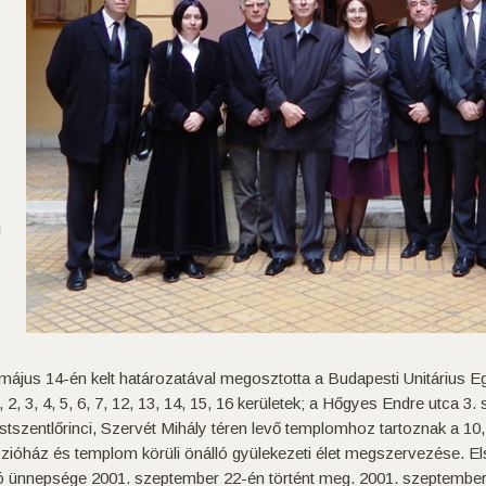
i
ájus 14-én kelt határozatával megosztotta a Budapesti Unitárius E
, 3, 4, 5, 6, 7, 12, 13, 14, 15, 16 kerületek; a Hőgyes Endre utca 3.
tszentlőrinci, Szervét Mihály téren levő templomhoz tartoznak a 10, 
ióház és templom körüli önálló gyülekezeti élet megszervezése. Els
 ünnepsége 2001. szeptember 22-én történt meg. 2001. szeptember 30