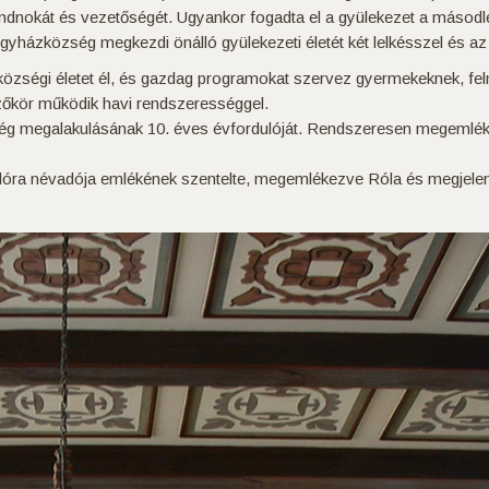
ndnokát és vezetőségét. Ugyankor fogadta el a gyülekezet a másodlel
Egyházközség megkezdi önálló gyülekezeti életét két lelkésszel és a
községi életet él, és gazdag programokat szervez gyermekeknek, fe
zőkör működik havi rendszerességgel.
ég megalakulásának 10. éves évfordulóját. Rendszeresen megemlé
ra névadója emlékének szentelte, megemlékezve Róla és megjelentet