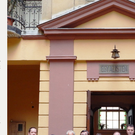
.
k
,
–