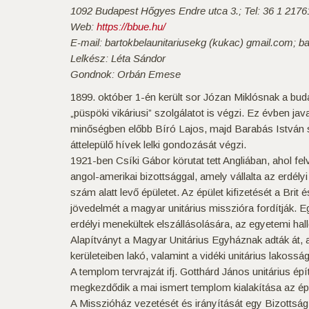
1092 Budapest Hőgyes Endre utca 3.; Tel: 36 1 2176
Web:
https://bbue.hu/
E-mail: bartokbelaunitariusekg (kukac) gmail.com; b
Lelkész: Léta Sándor
Gondnok: Orbán Emese
1899. október 1-én került sor Józan Miklósnak a buda
„püspöki vikáriusi” szolgálatot is végzi. Ez évben jav
minőségben előbb Bíró Lajos, majd Barabás István seg
áttelepülő hívek lelki gondozását végzi.
1921-ben Csíki Gábor körutat tett Angliában, ahol fe
angol-amerikai bizottsággal, amely vállalta az erdé
szám alatt levő épületet. Az épület kifizetését a Brit 
jövedelmét a magyar unitárius misszióra fordítják. Egyi
erdélyi menekültek elszállásolására, az egyetemi hall
Alapítványt a Magyar Unitárius Egyháznak adták át, 
kerületeiben lakó, valamint a vidéki unitárius lakosság
A templom tervrajzát ifj. Gotthárd János unitárius 
megkezdődik a mai ismert templom kialakítása az épü
A Misszióház vezetését és irányítását egy Bizottság