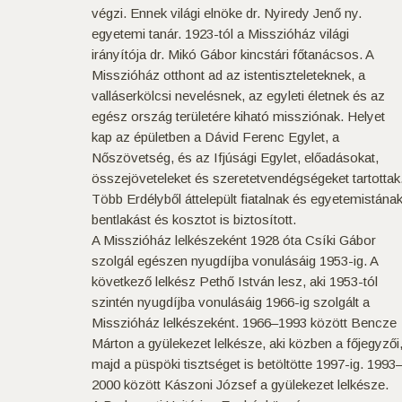
végzi. Ennek világi elnöke dr. Nyiredy Jenő ny.
egyetemi tanár. 1923-tól a Misszióház világi
irányítója dr. Mikó Gábor kincstári főtanácsos. A
Misszióház otthont ad az istentiszteleteknek, a
valláserkölcsi nevelésnek, az egyleti életnek és az
egész ország területére kiható missziónak. Helyet
kap az épületben a Dávid Ferenc Egylet, a
Nőszövetség, és az Ifjúsági Egylet, előadásokat,
összejöveteleket és szeretetvendégségeket tartottak
Több Erdélyből áttelepült fiatalnak és egyetemistána
bentlakást és kosztot is biztosított.
A Misszióház lelkészeként 1928 óta Csíki Gábor
szolgál egészen nyugdíjba vonulásáig 1953-ig. A
következő lelkész Pethő István lesz, aki 1953-tól
szintén nyugdíjba vonulásáig 1966-ig szolgált a
Misszióház lelkészeként. 1966–1993 között Bencze
Márton a gyülekezet lelkésze, aki közben a főjegyzői
majd a püspöki tisztséget is betöltötte 1997-ig. 1993
2000 között Kászoni József a gyülekezet lelkésze.