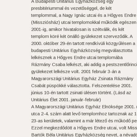
A Budapesti Unitárius Egyházközség egy
presbitériummal és vezetőséggel, de két
templommal, a Nagy Ignác utcai és a Hőgyes Endre
(Missziósház) utcai templomokkal működik egészen
2001-ig, amikor hivatalosan is szétválik, és két
templom köré két önálló gyülekezet szerveződik. A
2000. október 29-én tartott rendkívüli közgyűlésen a
budapesti Unitárius Egyházközség megválasztotta
lelkésznek a Hőgyes Endre utcai templomába
Rázmány Csaba lelkészt, aki addig a pestszentlőrinc
gyülekezet lelkésze volt. 2001 február 3-án a
Magyarországi Unitárius Egyház Zsinata Rázmány
Csabát püspökké választotta. Felszentelése 2001.
június 10-én tartott zsinati ülésen történt. (Lásd az
Unitárius Élet 2001. január-február)
A Magyarországi Unitárius Egyház Elnöksége 2001. m
utca 2-4. szám alatt levő templomhoz tartoznak az 1, 2
23-as kerületek, valamint a már létező és működő pes
Ezzel megkezdődött a Hőgyes Endre utcai, volt Missz
Bartók Béla Unitárius Egyházközség nevet, a névadó