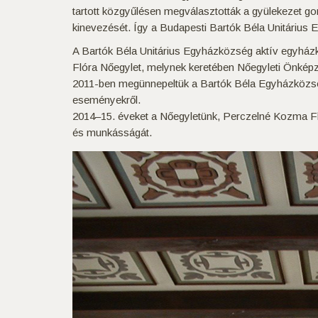
tartott közgyűlésen megválasztották a gyülekezet go
kinevezését. Így a Budapesti Bartók Béla Unitárius 
A Bartók Béla Unitárius Egyházközség aktív egyház
Flóra Nőegylet, melynek keretében Nőegyleti Önkép
2011-ben megünnepeltük a Bartók Béla Egyházközs
eseményekről.
2014–15. éveket a Nőegyletünk, Perczelné Kozma Fló
és munkásságát.