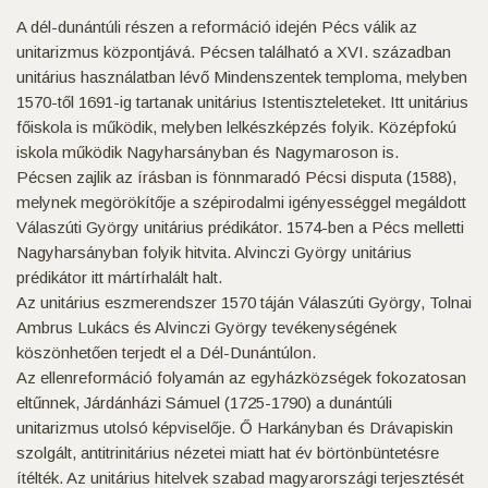
A dél-dunántúli részen a reformáció idején Pécs válik az
unitarizmus központjává. Pécsen található a XVI. században
unitárius használatban lévő Mindenszentek temploma, melyben
1570-től 1691-ig tartanak unitárius Istentiszteleteket. Itt unitárius
főiskola is működik, melyben lelkészképzés folyik. Középfokú
iskola működik Nagyharsányban és Nagymaroson is.
Pécsen zajlik az írásban is fönnmaradó Pécsi disputa (1588),
melynek megörökítője a szépirodalmi igényességgel megáldott
Válaszúti György unitárius prédikátor. 1574-ben a Pécs melletti
Nagyharsányban folyik hitvita. Alvinczi György unitárius
prédikátor itt mártírhalált halt.
Az unitárius eszmerendszer 1570 táján Válaszúti György, Tolnai
Ambrus Lukács és Alvinczi György tevékenységének
köszönhetően terjedt el a Dél-Dunántúlon.
Az ellenreformáció folyamán az egyházközségek fokozatosan
eltűnnek, Járdánházi Sámuel (1725-1790) a dunántúli
unitarizmus utolsó képviselője. Ő Harkányban és Drávapiskin
szolgált, antitrinitárius nézetei miatt hat év börtönbüntetésre
ítélték. Az unitárius hitelvek szabad magyarországi terjesztését