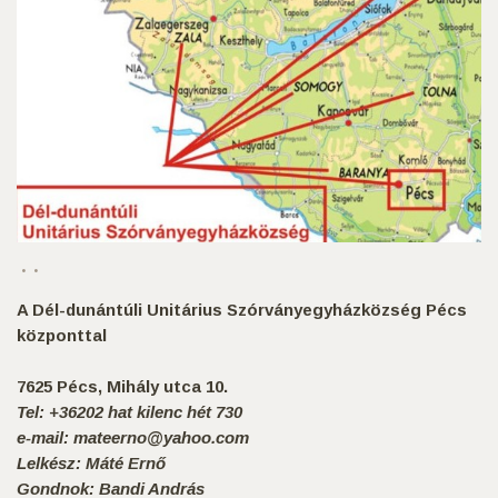
A Dél-dunántúli Unitárius Szórványegyházközség Pécs
központtal
7625 Pécs, Mihály utca 10.
Tel: +36202 hat kilenc hét 730
e-mail: mateerno@yahoo.com
Lelkész: Máté Ernő
Gondnok: Bandi András