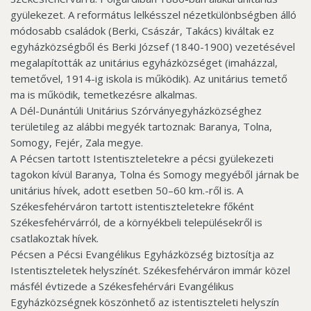
gyülekezet. A református lelkésszel nézetkülönbségben álló
módosabb családok (Berki, Császár, Takács) kiváltak ez
egyházközségből és Berki József (1840-1900) vezetésével
megalapították az unitárius egyházközséget (imaházzal,
temetővel, 1914-ig iskola is működik). Az unitárius temető
ma is működik, temetkezésre alkalmas.
A Dél-Dunántúli Unitárius Szórványegyházközséghez
területileg az alábbi megyék tartoznak: Baranya, Tolna,
Somogy, Fejér, Zala megye.
A Pécsen tartott Istentiszteletekre a pécsi gyülekezeti
tagokon kívül Baranya, Tolna és Somogy megyéből járnak be
unitárius hívek, adott esetben 50–60 km.-ről is. A
Székesfehérváron tartott istentiszteletekre főként
Székesfehérvárról, de a környékbeli településekről is
csatlakoztak hívek.
Pécsen a Pécsi Evangélikus Egyházközség biztosítja az
Istentiszteletek helyszínét. Székesfehérváron immár közel
másfél évtizede a Székesfehérvári Evangélikus
Egyházközségnek köszönhető az istentiszteleti helyszín