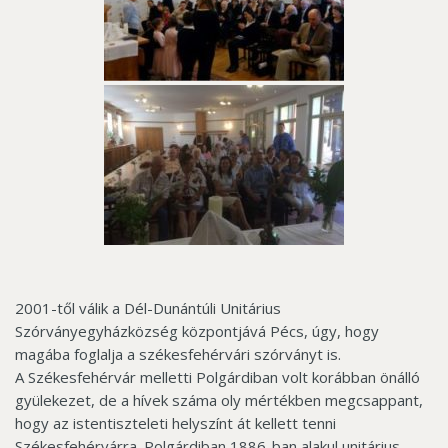
2001-től válik a Dél-Dunántúli Unitárius
Szórványegyházközség központjává Pécs, úgy, hogy
magába foglalja a székesfehérvári szórványt is.
A Székesfehérvár melletti Polgárdiban volt korábban önálló
gyülekezet, de a hívek száma oly mértékben megcsappant,
hogy az istentiszteleti helyszínt át kellett tenni
Székesfehérvárra. Polgárdiban 1886-ban alakul unitárius