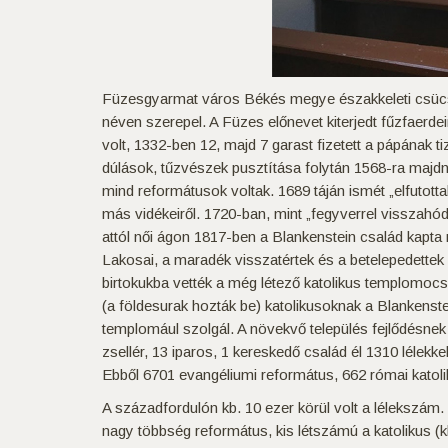
Füzesgyarmat város Békés megye északkeleti csüc
néven szerepel. A Füzes előnevet kiterjedt fűzfaerde
volt, 1332-ben 12, majd 7 garast fizetett a pápának 
dúlások, tűzvészek pusztítása folytán 1568-ra majdn
mind reformátusok voltak. 1689 táján ismét „elfutott
más vidékeiről. 1720-ban, mint „fegyverrel visszahód
attól női ágon 1817-ben a Blankenstein család kapta
Lakosai, a maradék visszatértek és a betelepedettek 
birtokukba vették a még létező katolikus templomocs
(a földesurak hozták be) katolikusoknak a Blankenste
templomául szolgál. A növekvő település fejlődésnek 
zsellér, 13 iparos, 1 kereskedő család él 1310 léle
Ebből 6701 evangéliumi református, 662 római katoliku
A századfordulón kb. 10 ezer körül volt a lélekszám. 
nagy többség református, kis létszámú a katolikus (k