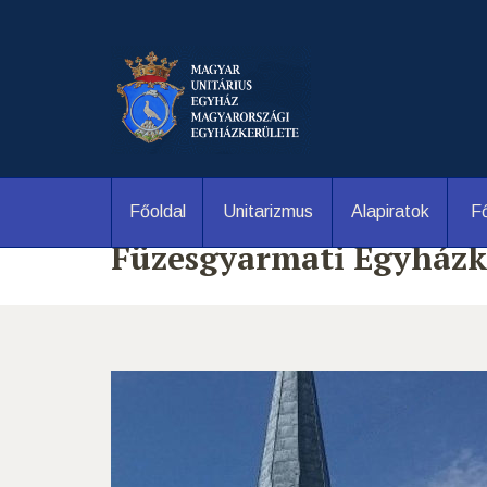
Főoldal
Unitarizmus
Alapiratok
Fő
Füzesgyarmati Egyházk