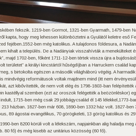
skében fekszik. 1219-ben Gormot, 1321-ben Gyarmath, 1479-ben 
iről kapta, hogy meg lehessen különböztetni a Gyulától keletre eső 
tized fejében.1552-ben még katolikus. A tulajdonos földesura, a Nadá
em kihalt a település. De a Nadányiak visszahívták a menekülteket é
ak”, majd 1702-ben, főként 1711-12-ben tértek vissza újra a bujdosá
olt területet” a királyi kincstártól hűségdíjban a Harruckern csalá
 meg, s birtokolta egészen a második világháború végéig. A harmadik
is mindvégig reformátusok voltak majdnem mind (itt nem érvényesült 
kát, azt kibővítették, de nem volt elég és 1798-1803-ban felépítet
in kastéllyal szemben (ezt az oroszok felégették a beözönléskor) eg
indult, 1715-ben még csak 29 jobbágycsalád él 145 lélekkel,1773-ban
kkel 213 házban. 1827-ben már 608, 1890-ben 1332 ház volt. 1827-ben
s, 89 ágostai evangélikus, 70 görögkeleti, 13 görög katolikus és 297
1990-ben 8200 körüli volt a lélekszám, napjainkban alig haladja meg az
b. 80 fő) és még kisebb az unitárius közösség (60 fő).