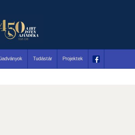
iadványok
Tudástár
Projektek