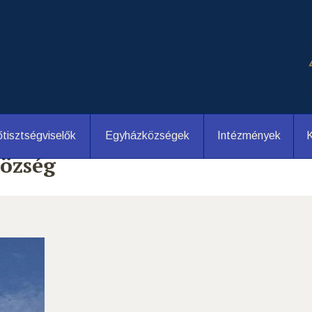
tisztségviselők
Egyházközségek
Intézmények
K
özség