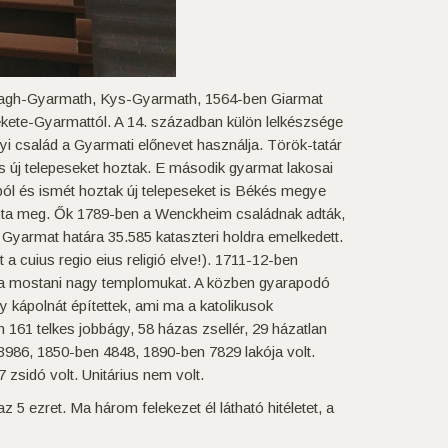
Nagh-Gyarmath, Kys-Gyarmath, 1564-ben Giarmat
Fekete-Gyarmattól. A 14. században külön lelkészsége
nyi család a Gyarmati előnevet használja. Török-tatár
s új telepeseket hoztak. E második gyarmat lakosai
sból és ismét hoztak új telepeseket is Békés megye
d kapta meg. Ők 1789-ben a Wenckheim családnak adták,
 Gyarmat határa 35.585 kataszteri holdra emelkedett.
a cuius regio eius religió elve!). 1711-12-ben
ték a mostani nagy templomukat. A közben gyarapodó
y kápolnát építettek, ami ma a katolikusok
 161 telkes jobbágy, 58 házas zsellér, 29 házatlan
 3986, 1850-ben 4848, 1890-ben 7829 lakója volt.
 zsidó volt. Unitárius nem volt.
 5 ezret. Ma három felekezet él látható hitéletet, a