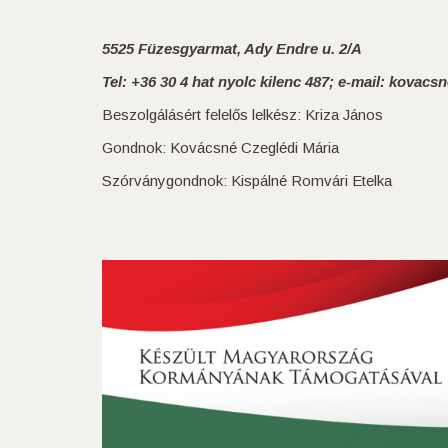
5525 Füzesgyarmat, Ady Endre u. 2/A
Tel: +36 30 4 hat nyolc kilenc 487; e-mail: kovac
Beszolgálásért felelős lelkész: Kriza János
Gondnok: Kovácsné Czeglédi Mária
Szórványgondnok: Kispálné Romvári Etelka