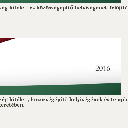
ég hitéleti és közösségépítő helyiségének felújí
ég hitéleti, közösségépítő helyiségének és templ
eretében.