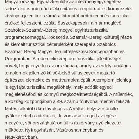
Magyarországi Egyházkerülete az intézményegységéhez
tartozó kocsordi műemléki unitárius templomot és környezetét
kívánja a jelen kor számára látogatóbaráttá tenni és turisztikai
értékké fejleszteni, ezáltal összekapcsolni a már meglévő
Szabolcs-Szatmár-Bereg megyei egyházturisztikai
programcsomaggal. Kocsord a Szatmár-Beregi kultúrtáj része
és kiemelt turisztikai célterületként szerepel a Szabolcs-
Szatmár-Bereg Megyei Területfejlesztési Koncepcióban és
Programban. A műemléki templom turisztikai jelentőségét
növeli, hogy egyetlen az országban, amely az erdélyi unitárius
templomok jellemző külső-belső stílusjegyeit megtartó
építészeti elemekre és motívumokra épült. A templom jelenleg
is egyfajta turisztikai megállóhely, mely adódik egyedi
megjelenéséből és könnyű megközelíthetőségéből. A műemlék,
a község központjában a 49. számú főútvonal mentén fekszik,
Mátészalkától 6 km távolságra. A vallási helyszín önálló
gyülekezettel rendelkezik, de vonzása kiterjed az egész
megyére, sőt országhatáron túl is (szórvány gyülekezetet
működtet Nyíregyházán, Vásárosnaményban és
Nagykárolyban).