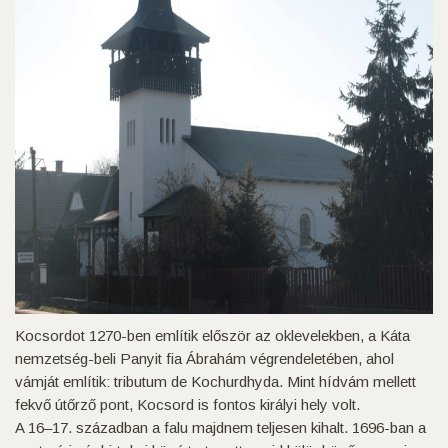
Kocsordot 1270-ben említik először az oklevelekben, a Káta
nemzetség-beli Panyit fia Ábrahám végrendeletében, ahol
vámját említik: tributum de Kochurdhyda. Mint hídvám mellett
fekvő útőrző pont, Kocsord is fontos királyi hely volt.
A 16–17. században a falu majdnem teljesen kihalt. 1696-ban a