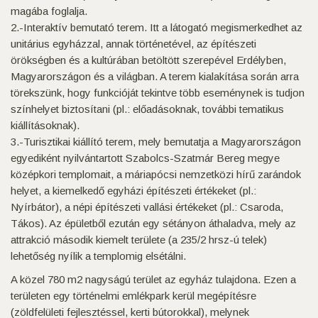
magába foglalja.
2.-Interaktív bemutató terem. Itt a látogató megismerkedhet az
unitárius egyházzal, annak történetével, az építészeti
örökségben és a kultúrában betöltött szerepével Erdélyben,
Magyarországon és a világban. A terem kialakítása során arra
törekszünk, hogy funkcióját tekintve több eseménynek is tudjon
színhelyet biztosítani (pl.: előadásoknak, további tematikus
kiállításoknak).
3.-Turisztikai kiállító terem, mely bemutatja a Magyarországon
egyediként nyilvántartott Szabolcs-Szatmár Bereg megye
középkori templomait, a máriapócsi nemzetközi hírű zarándok
helyet, a kiemelkedő egyházi építészeti értékeket (pl.:
Nyírbátor), a népi építészeti vallási értékeket (pl.: Csaroda,
Tákos). Az épületből ezután egy sétányon áthaladva, mely az
attrakció második kiemelt területe (a 235/2 hrsz-ú telek)
lehetőség nyílik a templomig elsétálni.
A közel 780 m2 nagyságú terület az egyház tulajdona. Ezen a
területen egy történelmi emlékpark kerül megépítésre
(zöldfelületi fejlesztéssel, kerti bútorokkal), melynek