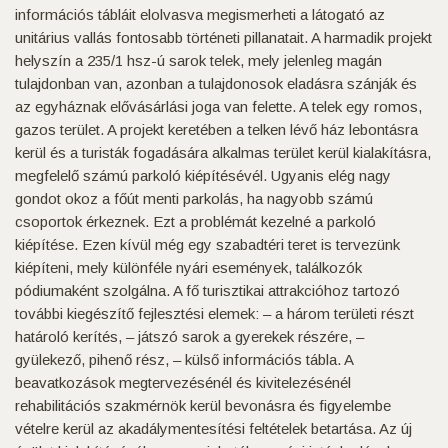
információs tábláit elolvasva megismerheti a látogató az
unitárius vallás fontosabb történeti pillanatait. A harmadik projekt
helyszín a 235/1 hsz-ú sarok telek, mely jelenleg magán
tulajdonban van, azonban a tulajdonosok eladásra szánják és
az egyháznak elővásárlási joga van felette. A telek egy romos,
gazos terület. A projekt keretében a telken lévő ház lebontásra
kerül és a turisták fogadására alkalmas terület kerül kialakításra,
megfelelő számú parkoló kiépítésévél. Ugyanis elég nagy
gondot okoz a főút menti parkolás, ha nagyobb számú
csoportok érkeznek. Ezt a problémát kezelné a parkoló
kiépítése. Ezen kívül még egy szabadtéri teret is tervezünk
kiépíteni, mely különféle nyári események, találkozók
pódiumaként szolgálna. A fő turisztikai attrakcióhoz tartozó
további kiegészítő fejlesztési elemek: – a három területi részt
határoló kerítés, – játszó sarok a gyerekek részére, –
gyülekező, pihenő rész, – külső információs tábla. A
beavatkozások megtervezésénél és kivitelezésénél
rehabilitációs szakmérnök kerül bevonásra és figyelembe
vételre kerül az akadálymentesítési feltételek betartása. Az új