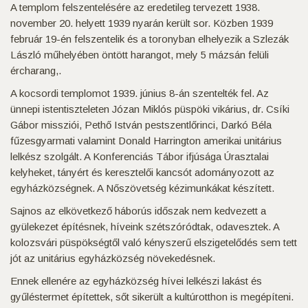
A templom felszentelésére az eredetileg tervezett 1938.
november 20. helyett 1939 nyarán került sor. Közben 1939
február 19-én felszentelik és a toronyban elhelyezik a Szlezák
László műhelyében öntött harangot, mely 5 mázsán felüli
ércharang,.
A kocsordi templomot 1939. június 8-án szentelték fel. Az
ünnepi istentiszteleten Józan Miklós püspöki vikárius, dr. Csíki
Gábor missziói, Pethő István pestszentlőrinci, Darkó Béla
fűzesgyarmati valamint Donald Harrington amerikai unitárius
lelkész szolgált. A Konferenciás Tábor ifjúsága Úrasztalai
kelyheket, tányért és keresztelői kancsót adományozott az
egyházközségnek. A Nőszövetség kézimunkákat készített.
Sajnos az elkövetkező háborús időszak nem kedvezett a
gyülekezet építésnek, híveink szétszóródtak, odavesztek. A
kolozsvári püspökségtől való kényszerű elszigetelődés sem tett
jót az unitárius egyházközség növekedésnek.
Ennek ellenére az egyházközség hívei lelkészi lakást és
gyűléstermet építettek, sőt sikerült a kultúrotthon is megépíteni.