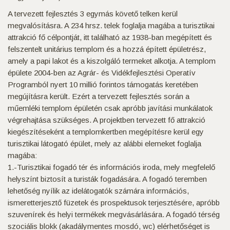
A tervezett fejlesztés 3 egymás követő telken kerül
megvalósításra. A 234 hrsz. telek foglalja magába a turisztikai
attrakció fő célpontját, itt található az 1938-ban megépített és
felszentelt unitárius templom és a hozzá épített épületrész,
amely a papi lakot és a kiszolgáló termeket alkotja. A templom
épülete 2004-ben az Agrár- és Vidékfejlesztési Operatív
Programból nyert 10 millió forintos támogatás keretében
megújításra került. Ezért a tervezett fejlesztés során a
műemléki templom épületén csak apróbb javítási munkálatok
végrehajtása szükséges. A projektben tervezett fő attrakció
kiegészítéseként a templomkertben megépítésre kerül egy
turisztikai látogató épület, mely az alábbi elemeket foglalja
magába:
1.-Turisztikai fogadó tér és információs iroda, mely megfelelő
helyszínt biztosít a turisták fogadására. A fogadó teremben
lehetőség nyílik az idelátogatók számára információs,
ismeretterjesztő füzetek és prospektusok terjesztésére, apróbb
szuvenírek és helyi termékek megvásárlására. A fogadó térség
szociális blokk (akadálymentes mosdó, wc) elérhetőséget is