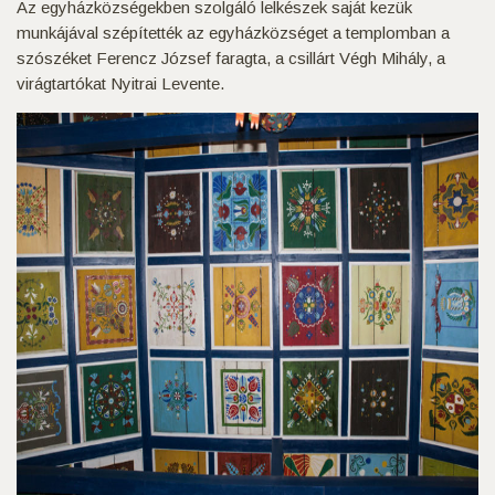
Az egyházközségekben szolgáló lelkészek saját kezük
munkájával szépítették az egyházközséget a templomban a
szószéket Ferencz József faragta, a csillárt Végh Mihály, a
virágtartókat Nyitrai Levente.