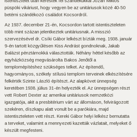
istentisztelet után keresték fel szándékukkal Józan Miklós
püspöki vikáriust, hogy vegyen be az unitáriusok közé 40-50
betérni szándékozó családot Kocsordról.
Az 1937. december 21-én, Kocsordon tartott istentiszteleten
több mint százan jelentkeztek unitáriusnak. A misszió
szervezésével dr. Csíki Gábor lelkészt bízták meg. 1938. január
9-én tartott közgyűlésen Kiss Andrást gondnoknak, Jakab
Balázst pénztárnokká választották. Néhány héttel később az
egyházközség megvásárolta Bakos Jenőtől a
templomépítéshez szükséges telket. Az építendő,
hagyományos, székely stílusú templom terveinek elkészítésére
felkérték Szinte László építészt. Az alapkövet ünnepség
keretében 1938. július 31-én helyezték el. Az ünnepségen részt
vett Robert Dexter az amerikai unitáriusok nemzetközi
igazgatója, akit a presbitérium várt az állomáson, felvirágozott
szekéren, díszkapu alatt vonult be a parókiára, majd
istentiszteleten vett részt. Kereki Gábor helyi lelkész bemutatta
a terveket, valamint a mennyezeti kazetták vázlatait, melyeket ő
készült megfesteni.