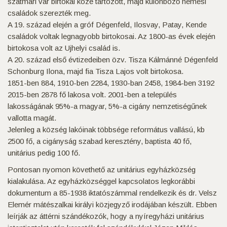
szatmári vár birtokai közé tartozott, majd különböző nemesi
családok szerezték meg.
A 19. század elején a gróf Dégenfeld, Ilosvay, Patay, Kende
családok voltak legnagyobb birtokosai. Az 1800-as évek elején
birtokosa volt az Ujhelyi család is.
A 20. század első évtizedeiben özv. Tisza Kálmánné Dégenfeld
Schonburg Ilona, majd fia Tisza Lajos volt birtokosa.
1851-ben 884, 1910-ben 2284, 1930-ban 2458, 1984-ben 3192
2015-ben 2878 fő lakosa volt. 2001-ben a település
lakosságának 95%-a magyar, 5%-a cigány nemzetiségűnek
vallotta magát.
Jelenleg a község lakóinak többsége református vallású, kb
2500 fő, a cigányság szabad keresztény, baptista 40 fő,
unitárius pedig 100 fő.
Pontosan nyomon követhető az unitárius egyházközség
kialakulása. Az egyházközséggel kapcsolatos legkorábbi
dokumentum a 85-1938 iktatószámmal rendelkezik és dr. Velsz
Elemér mátészalkai királyi közjegyző irodájában készült. Ebben
leírják az áttérni szándékozók, hogy a nyíregyházi unitárius