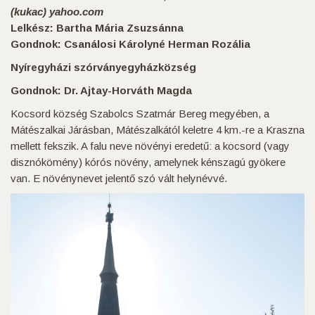
(kukac) yahoo.com
Lelkész: Bartha Mária Zsuzsánna
Gondnok: Csanálosi Károlyné Herman Rozália
Nyíregyházi szórványegyházközség
Gondnok: Dr. Ajtay-Horváth Magda
Kocsord község Szabolcs Szatmár Bereg megyében, a
Mátészalkai Járásban, Mátészalkától keletre 4 km.-re a Kraszna
mellett fekszik. A falu neve növényi eredetű: a kocsord (vagy
disznókömény) kórós növény, amelynek kénszagú gyökere
van. E növénynevet jelentő szó vált helynévvé.