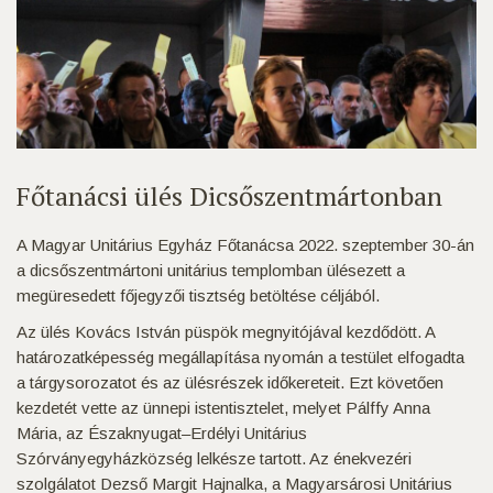
Főtanácsi ülés Dicsőszentmártonban
A Magyar Unitárius Egyház Főtanácsa 2022. szeptember 30-án
a dicsőszentmártoni unitárius templomban ülésezett a
megüresedett főjegyzői tisztség betöltése céljából.
Az ülés Kovács István püspök megnyitójával kezdődött. A
határozatképesség megállapítása nyomán a testület elfogadta
a tárgysorozatot és az ülésrészek időkereteit. Ezt követően
kezdetét vette az ünnepi istentisztelet, melyet Pálffy Anna
Mária, az Északnyugat–Erdélyi Unitárius
Szórványegyházközség lelkésze tartott. Az énekvezéri
szolgálatot Dezső Margit Hajnalka, a Magyarsárosi Unitárius