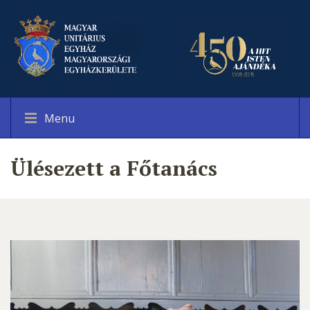
Menu
Ülésezett a Főtanács