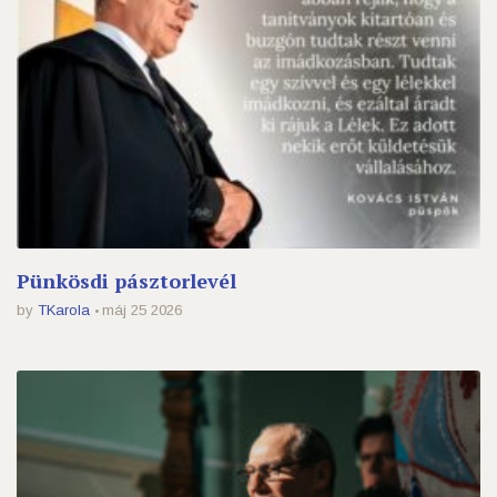
Pünkösdi pásztorlevél
by
TKarola
máj 25 2026