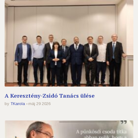
A Keresztény-Zsidó Tanács ülése
by
TKarola
máj 29 2026