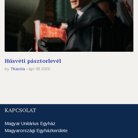
Húsvéti pásztorlevél
by
TKarola
ápr 06 2026
KAPCSOLAT
Magyar Unitárius Egyház
Magyarországi Egyházkerülete