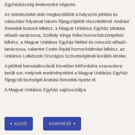
Egyházközség énekvezére végezte.
Az istentisztelet után megkezdődött a helyszíni jelölési és
választási folyamat három főjegyzőjelölt részvételével: Andrási
Benedek brassói lelkész, a Magyar Unitárius Egyház oktatási
előadó-tanácsosa, Székely Kinga Réka homoródszentpéteri
lelkész, a Magyar Unitárius Egyház hitéleti és missziói előadó-
tanácsosa, valamint Csete Árpád homoródalmási lelkész, az
Unitárius Lelkészek Országos Szövetségének korábbi elnöke.
A jelöltek bemutatkozását követően kétfordulós szavazásra
került sor, melynek eredményeként a Magyar Unitárius Egyház
főjegyzői tisztségét Andrási Benedek nyerte el.
A Magyar Unitárius Egyház sajtóosztálya
ELÖZŐ
KÖVETKEZŐ