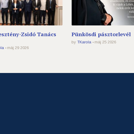
esztény-Zsidó Tanács
Pünkösdi pásztorlevél
by
TKarola
máj 25 2026
la
máj 29 2026