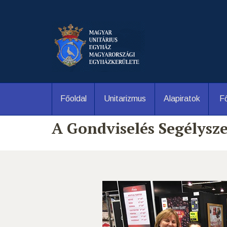
Főoldal
Unitarizmus
Alapiratok
Fő
A Gondviselés Segélysz