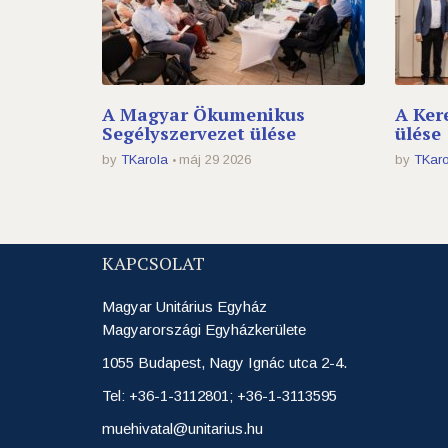
A Magyar Ökumenikus
A Ker
Segélyszervezet ülése
ülése
by
TKarola
máj 29 2026
by
TKaro
KAPCSOLAT
Magyar Unitárius Egyház
Magyarországi Egyházkerülete
1055 Budapest, Nagy Ignác utca 2-4.
Tel: +36-1-3112801; +36-1-3113595
muehivatal@unitarius.hu