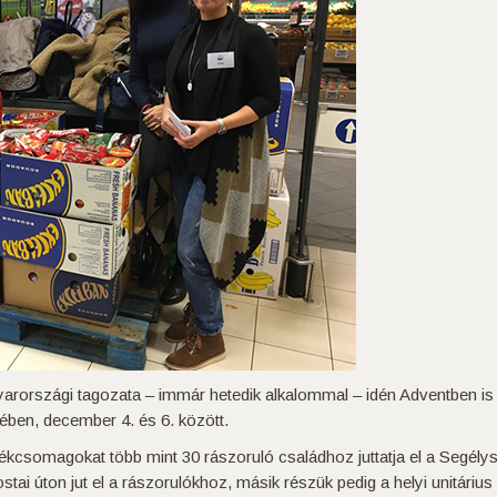
rországi tagozata – immár hetedik alkalommal – idén Adventben is g
tében, december 4. és 6. között.
ékcsomagokat több mint 30 rászoruló családhoz juttatja el a Segély
tai úton jut el a rászorulókhoz, másik részük pedig a helyi unitári