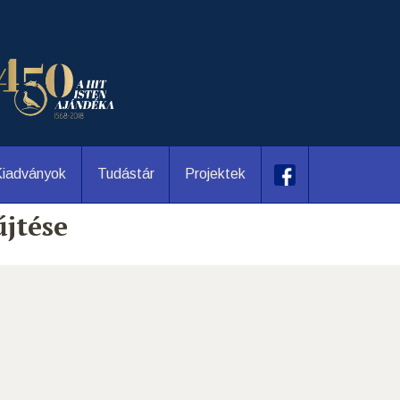
iadványok
Tudástár
Projektek
jtése