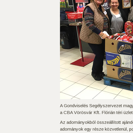
A Gondviselés Segélyszervezet magya
a CBA Vörösvár Kft. Flórián téri üzle
Az adományokból összeállított ajánd
adományok egy része közvetlenül, pos