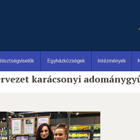
tisztségviselők
Egyházközségek
Intézmények
K
ervezet karácsonyi adománygyű