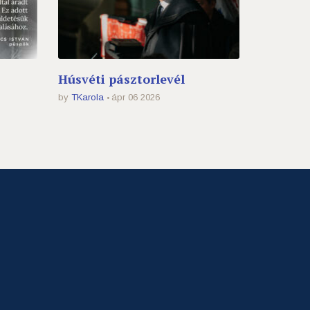
Húsvéti pásztorlevél
by
TKarola
ápr 06 2026