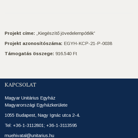
Projekt címe:
„Kiegészítő jövedelempótlék”
Projekt azonosítószáma:
EGYH-KCP-21-P-0038
Támogatás összege:
916.540 Ft
KAPCSOLAT
Magyar Unitárius Egyház
Magyarországi Egyházkerülete
1055 Budapest, Nagy Ignác utca 2-4.
Tel: +36-1-3112801; +36-1-3113595
muehivatal@unitarius.hu