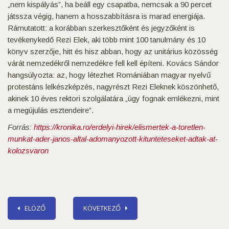
„nem kispályás”, ha beáll egy csapatba, nemcsak a 90 percet
játssza végig, hanem a hosszabbításra is marad energiája.
Rámutatott: a korábban szerkesztőként és jegyzőként is
tevékenykedő Rezi Elek, aki több mint 100 tanulmány és 10
könyv szerzője, hitt és hisz abban, hogy az unitárius közösség
várát nemzedékről nemzedékre fell kell építeni. Kovács Sándor
hangsúlyozta: az, hogy létezhet Romániában magyar nyelvű
protestáns lelkészképzés, nagyrészt Rezi Eleknek köszönhető,
akinek 10 éves rektori szolgálatára „úgy fognak emlékezni, mint
a megújulás esztendeire”.
Forrás:
https://kronika.ro/erdelyi-hirek/elismertek-a-toretlen-
munkat-ader-janos-altal-adomanyozott-kitunteteseket-adtak-at-
kolozsvaron
ELÖZŐ
KÖVETKEZŐ