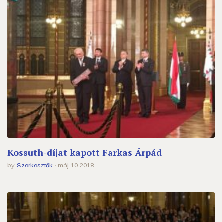
Kossuth-díjat kapott Farkas Árpád
by
Szerkesztők
máj 10 2018