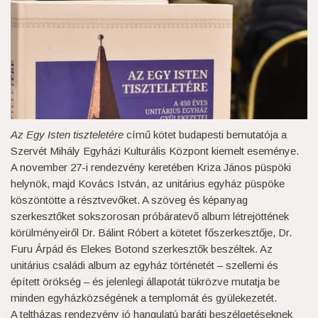
Az Egy Isten tiszteletére
című kötet budapesti bemutatója a
Szervét Mihály Egyházi Kulturális Központ kiemelt eseménye.
A november 27-i rendezvény keretében Kriza János püspöki
helynök, majd Kovács István, az unitárius egyház püspöke
köszöntötte a résztvevőket. A szöveg és képanyag
szerkesztőket sokszorosan próbáratevő album létrejöttének
körülményeiről Dr. Bálint Róbert a kötetet főszerkesztője, Dr.
Furu Árpád és Elekes Botond szerkesztők beszéltek. Az
unitárius családi album az egyház történetét – szellemi és
épített örökség – és jelenlegi állapotát tükrözve mutatja be
minden egyházközségének a templomát és gyülekezetét.
A teltházas rendezvény jó hangulatú baráti beszélgetéseknek