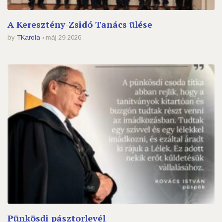
A Keresztény-Zsidó Tanács ülése
by
TKarola
máj 29 2026
Pünkösdi pásztorlevél