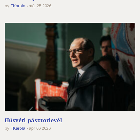
by
TKarola
máj 25 2026
Húsvéti pásztorlevél
by
TKarola
ápr 06 2026