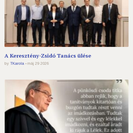
A Keresztény-Zsidó Tanács ülése
by
TKarola
máj 29 2026