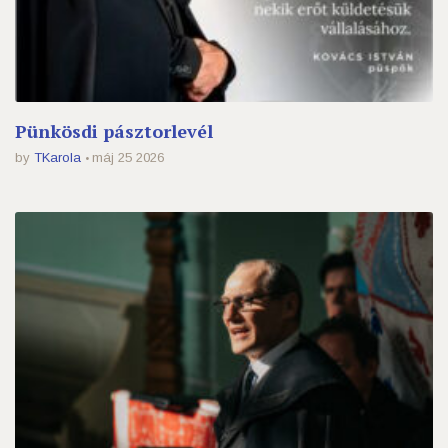
Pünkösdi pásztorlevél
by
TKarola
máj 25 2026