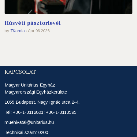
Húsvéti pásztorlevél
by
TKarola
ápr 06 2026
KAPCSOLAT
Magyar Unitárius Egyház
Magyarországi Egyházkerülete
1055 Budapest, Nagy Ignác utca 2-4.
Tel: +36-1-3112801; +36-1-3113595
muehivatal@unitarius.hu
Technikai szám: 0200