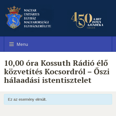
Menu
10,00 óra Kossuth Rádió élő
közvetítés Kocsordról – Őszi
hálaadási istentisztelet
Ez az esemény elmúlt.