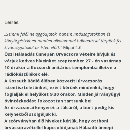
Leírás
„Semmi felől ne aggódjatok, hanem imádságotokban és
könyörgéstekben minden alkalommal hálaadással tárjátok fel
kívánságaitokat az Isten előtt.”
Filippi 4,6
Őszi Hálaadás ünnepén Úrvacsora vételre hívjuk és
várjuk kedves híveinket szeptember 27.- én vasárnap
10 órakor a Kocsordi unitárius templomba illetve a
rádiókészülékek elé.
A Kossuth Rádió élőben közvetíti úrvacsorás
istentiszteletünket, ezért kérünk mindenkit, hogy
foglalják el helyüket 9.30 órakor.
Minden járványügyi
óvintézkedést fokozottan tartsunk be!
Az úrvacsorai kenyeret a tálcáról, a bort pedig kis
kelyhekből szolgáljuk ki.
A szórványban élő híveket kérjük, hogy otthoni
úrvacsoravétellel kapcsolódjanak Hálaadó ünnepi