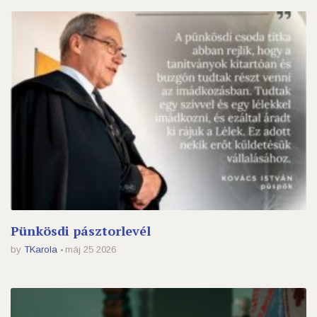
Pünkösdi pásztorlevél
by
TKarola
máj 25 2026