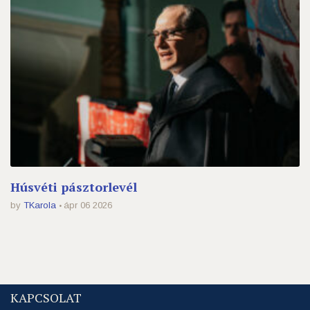
Húsvéti pásztorlevél
by
TKarola
ápr 06 2026
KAPCSOLAT