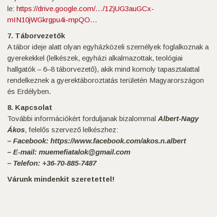
le:
https://drive.google.com/…/1ZjUG3auGCx-
mIN10jWGkrgpu4i-mpQO…
7. Táborvezetők
A tábor ideje alatt olyan egyházközeli személyek foglalkoznak a
gyerekekkel (lelkészek, egyházi alkalmazottak, teológiai
hallgatók – 6–8 táborvezető), akik mind komoly tapasztalattal
rendelkeznek a gyerektáboroztatás területén Magyarországon
és Erdélyben.
8. Kapcsolat
További információkért forduljanak bizalommal
Albert-Nagy
Ákos
, felelős szervező lelkészhez:
– Facebook: https://www.facebook.com/akos.n.albert
– E-mail: muemefiatalok@gmail.com
– Telefon: +36-70-885-7487
Várunk mindenkit szeretettel!