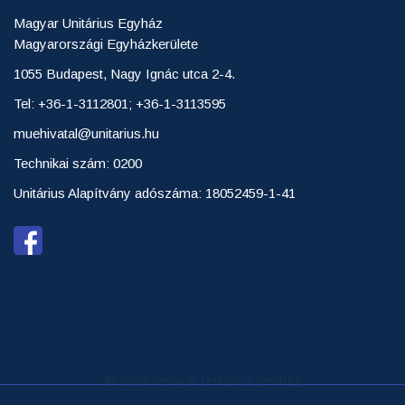
Magyar Unitárius Egyház
Magyarországi Egyházkerülete
1055 Budapest, Nagy Ignác utca 2-4.
Tel: +36-1-3112801; +36-1-3113595
muehivatal@unitarius.hu
Technikai szám: 0200
Unitárius Alapítvány adószáma: 18052459-1-41
© 2023 Magyar Unitárius Egyház