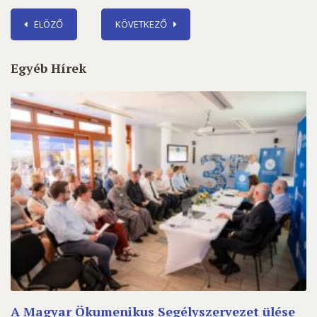
ELÖZŐ
KÖVETKEZŐ
Egyéb Hírek
A Magyar Ökumenikus Segélyszervezet ülése