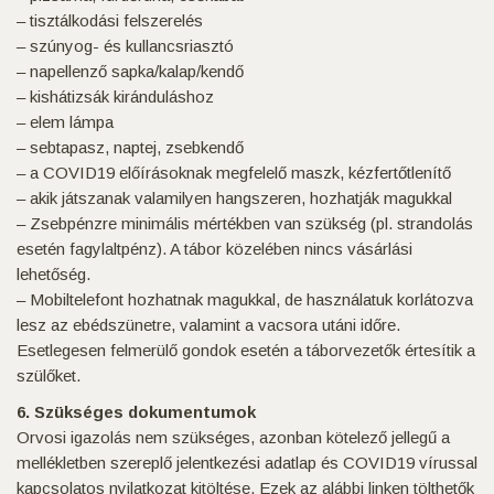
– tisztálkodási felszerelés
– szúnyog- és kullancsriasztó
– napellenző sapka/kalap/kendő
– kishátizsák kiránduláshoz
– elem lámpa
– sebtapasz, naptej, zsebkendő
– a COVID19 előírásoknak megfelelő maszk, kézfertőtlenítő
– akik játszanak valamilyen hangszeren, hozhatják magukkal
– Zsebpénzre minimális mértékben van szükség (pl. strandolás
esetén fagylaltpénz). A tábor közelében nincs vásárlási
lehetőség.
– Mobiltelefont hozhatnak magukkal, de használatuk korlátozva
lesz az ebédszünetre, valamint a vacsora utáni időre.
Esetlegesen felmerülő gondok esetén a táborvezetők értesítik a
szülőket.
6. Szükséges dokumentumok
Orvosi igazolás nem szükséges, azonban kötelező jellegű a
mellékletben szereplő jelentkezési adatlap és COVID19 vírussal
kapcsolatos nyilatkozat kitöltése. Ezek az alábbi linken tölthetők