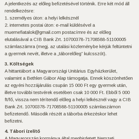
A jelentkezés az előleg befizetésével történik. Erre két mód áll
rendelkezésre:
1. személyes úton: a helyi lelkésznél
2. internetes postai úton: e-mail küldésével a
muemefiatalok@gmail.com postacímre és az előleg
elutalásával a CIB Bank Zrt. 10700378-71708588-51100005
számlaszámra (megj. az utalási közleménybe kérjük feltüntetni
a gyermek nevét, illetve a „táborelőleg” kulcsszót).
3. Költségek
A hittantábort a Magyarországi Unitárius Egyházkerület,
valamint a Bethlen Gábor Alap támogatja. Ennek köszönhetően
az egyéni hozzájárulás csupán 15 000 Ft egy gyermek után,
illetve további testvérek esetében csak 10 000 Ft. Ebből 5 000
ft/fő, vissza nem térítendő előleg a helyi lelkésznél vagy a CIB
Bank Zrt. 10700378-71708588-51100005 számlaszámon
befizetendő. Második részét a táborba érkezéskor lehet
befizetni.
4. Tábori ízelítő
A Magyarország kormánya által meghirdetett Nemzeti