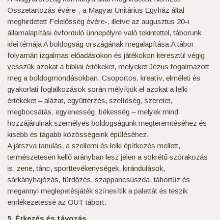
Összetartozás évére-, a Magyar Unitárius Egyház által
meghirdetett Felelősség évére-, illetve az augusztus 20-i
államalapítási évforduló ünnepélyre való tekintettel, táborunk
idei témája A boldogság országának megalapítása.A tábor
folyamán izgalmas előadásokon és játékokon keresztül végig
vesszük azokat a bibliai értékeket, melyeket Jézus fogalmazott
meg a boldogmondásokban. Csoportos, kreatív, elméleti és
gyakorlati foglalkozások során mélyítjük el azokat a lelki
értékeket – alázat, együttérzés, szelídség, szeretet,
megbocsátás, egyenesség, békesség – melyek mind
hozzájárulnak személyes boldogságunk megteremtéséhez és
kisebb és tágabb közösségeink épüléséhez.
A játszva tanulás, a szellemi és lelki építkezés mellett,
természetesen kellő arányban lesz jelen a sokrétű szórakozás
is: zene, tánc, sporttevékenységek, kirándulások,
sárkányhajózás, fürdőzés, szappancsúszda, tábortűz és
megannyi meglepetésjáték színesítik a palettát és teszik
emlékezetessé az OUT tábort.
5. Érkezés és távozás