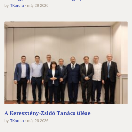
by
TKarola
máj 29 2026
A Keresztény-Zsidó Tanács ülése
by
TKarola
máj 29 2026