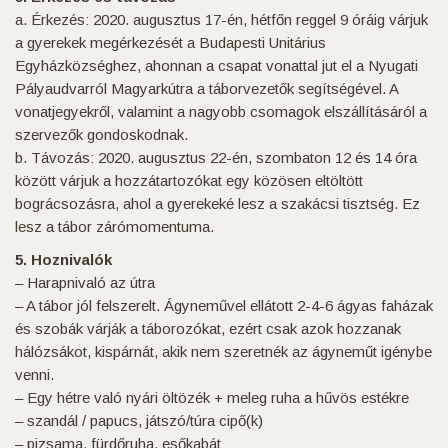
a. Érkezés: 2020. augusztus 17-én, hétfőn reggel 9 óráig várjuk
a gyerekek megérkezését a Budapesti Unitárius
Egyházközséghez, ahonnan a csapat vonattal jut el a Nyugati
Pályaudvarról Magyarkútra a táborvezetők segítségével. A
vonatjegyekről, valamint a nagyobb csomagok elszállításáról a
szervezők gondoskodnak.
b. Távozás: 2020. augusztus 22-én, szombaton 12 és 14 óra
között várjuk a hozzátartozókat egy közösen eltöltött
bográcsozásra, ahol a gyerekeké lesz a szakácsi tisztség. Ez
lesz a tábor zárómomentuma.
5. Hoznivalók
– Harapnivaló az útra
– A tábor jól felszerelt. Ágyneművel ellátott 2-4-6 ágyas faházak
és szobák várják a táborozókat, ezért csak azok hozzanak
hálózsákot, kispárnát, akik nem szeretnék az ágyneműt igénybe
venni.
– Egy hétre való nyári öltözék + meleg ruha a hűvös estékre
– szandál / papucs, játszó/túra cipő(k)
– pizsama, fürdőruha, esőkabát