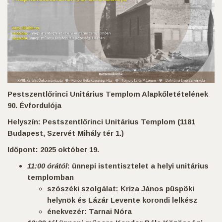
Pestszentlőrinci Unitárius Templom Alapkőletételének
90. Évfordulója
Helyszín: Pestszentlőrinci Unitárius Templom (
1181
Budapest, Szervét Mihály tér 1.)
Időpont:
2025 október 19
.
11:00 órától
: ünnepi istentisztelet a helyi unitárius
templomban
szószéki szolgálat: Kriza János püspöki
helynök és Lázár Levente korondi lelkész
énekvezér: Tarnai Nóra