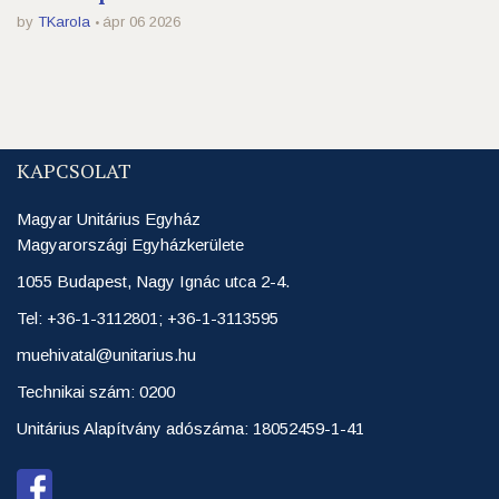
by
TKarola
ápr 06 2026
KAPCSOLAT
Magyar Unitárius Egyház
Magyarországi Egyházkerülete
1055 Budapest, Nagy Ignác utca 2-4.
Tel: +36-1-3112801; +36-1-3113595
muehivatal@unitarius.hu
Technikai szám: 0200
Unitárius Alapítvány adószáma: 18052459-1-41