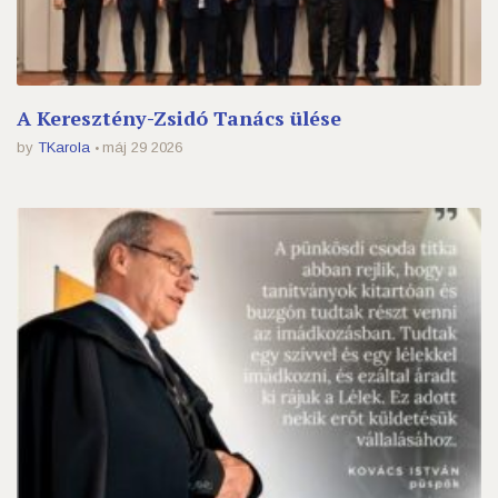
A Keresztény-Zsidó Tanács ülése
by
TKarola
máj 29 2026