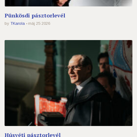
Pünkösdi pásztorlevél
by
TKarola
máj 25 2026
Húsvéti pásztorlevél