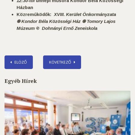
12:30-tól
ünnepi műsora Kondor Béla Közösségi
Házban
Közreműködők:
XVIII. Kerület Önkormányzata
֍
Kondor Béla Közösségi Ház ֍
Tomory Lajos
Múzeum
֍
Dohnányi Ernő Zeneiskola
ELÖZŐ
KÖVETKEZŐ
Egyéb Hírek