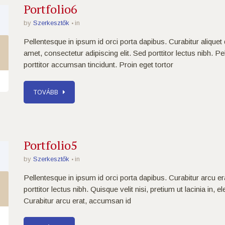
1
Portfolio6
by
Szerkesztők
in
Pellentesque in ipsum id orci porta dapibus. Curabitur aliquet
amet, consectetur adipiscing elit. Sed porttitor lectus nibh. P
porttitor accumsan tincidunt. Proin eget tortor
TOVÁBB
1
Portfolio5
by
Szerkesztők
in
Pellentesque in ipsum id orci porta dapibus. Curabitur arcu er
porttitor lectus nibh. Quisque velit nisi, pretium ut lacinia in,
Curabitur arcu erat, accumsan id