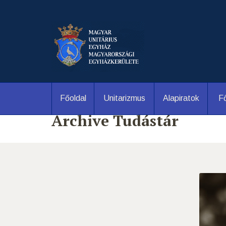
Főoldal
Unitarizmus
Alapiratok
Fő
Archive Tudástár