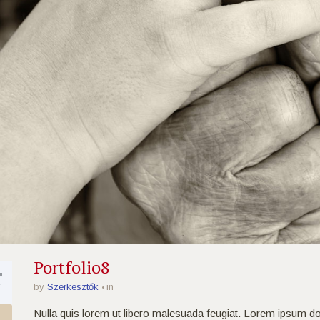
4
Portfolio8
V
by
Szerkesztők
in
Nulla quis lorem ut libero malesuada feugiat. Lorem ipsum dol