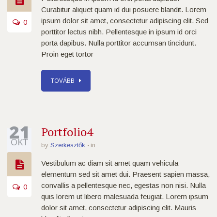
Curabitur aliquet quam id dui posuere blandit. Lorem
ipsum dolor sit amet, consectetur adipiscing elit. Sed
0
porttitor lectus nibh. Pellentesque in ipsum id orci
porta dapibus. Nulla porttitor accumsan tincidunt.
Proin eget tortor
TOVÁBB
21
Portfolio4
OKT
by
Szerkesztők
in
Vestibulum ac diam sit amet quam vehicula
elementum sed sit amet dui. Praesent sapien massa,
convallis a pellentesque nec, egestas non nisi. Nulla
0
quis lorem ut libero malesuada feugiat. Lorem ipsum
dolor sit amet, consectetur adipiscing elit. Mauris