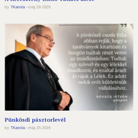
by
TKarola
máj 29 2026
Pünkösdi pásztorlevél
by
TKarola
máj 25 2026