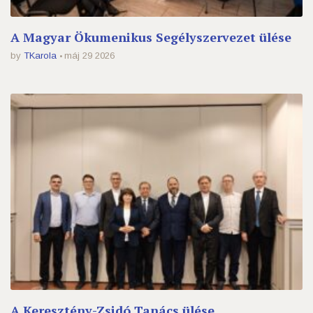
A Magyar Ökumenikus Segélyszervezet ülése
by
TKarola
máj 29 2026
A Keresztény-Zsidó Tanács ülése