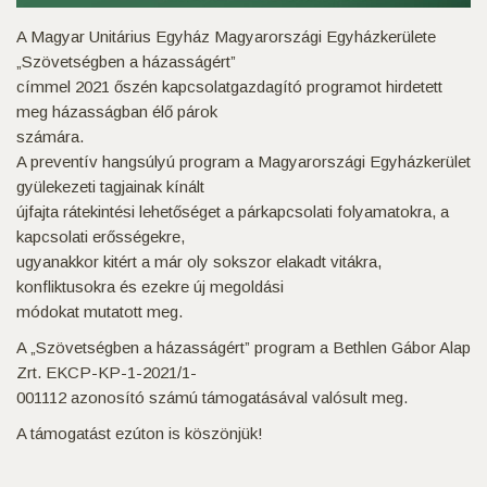
A Magyar Unitárius Egyház Magyarországi Egyházkerülete
„Szövetségben a házasságért”
címmel 2021 őszén kapcsolatgazdagító programot hirdetett
meg házasságban élő párok
számára.
A preventív hangsúlyú program a Magyarországi Egyházkerület
gyülekezeti tagjainak kínált
újfajta rátekintési lehetőséget a párkapcsolati folyamatokra, a
kapcsolati erősségekre,
ugyanakkor kitért a már oly sokszor elakadt vitákra,
konfliktusokra és ezekre új megoldási
módokat mutatott meg.
A „Szövetségben a házasságért” program a Bethlen Gábor Alap
Zrt. EKCP-KP-1-2021/1-
001112 azonosító számú támogatásával valósult meg.
A támogatást ezúton is köszönjük!