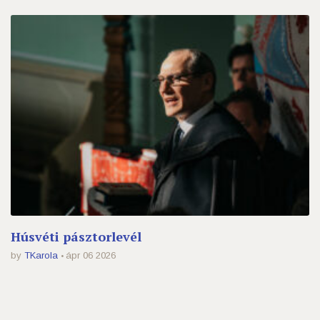
Húsvéti pásztorlevél
by
TKarola
ápr 06 2026