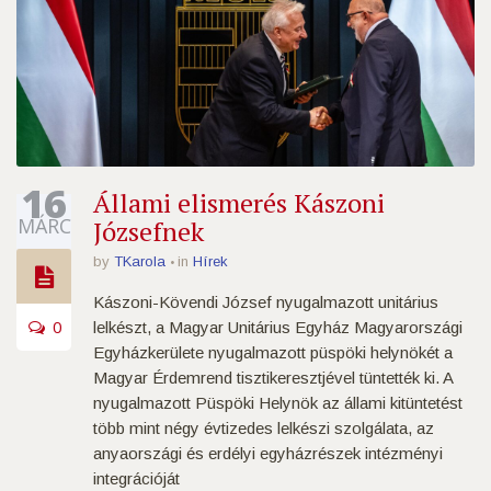
16
Állami elismerés Kászoni
MÁRC
Józsefnek
by
TKarola
in
Hírek
Kászoni-Kövendi József nyugalmazott unitárius
0
lelkészt, a Magyar Unitárius Egyház Magyarországi
Egyházkerülete nyugalmazott püspöki helynökét a
Magyar Érdemrend tisztikeresztjével tüntették ki. A
nyugalmazott Püspöki Helynök az állami kitüntetést
több mint négy évtizedes lelkészi szolgálata, az
anyaországi és erdélyi egyházrészek intézményi
integrációját