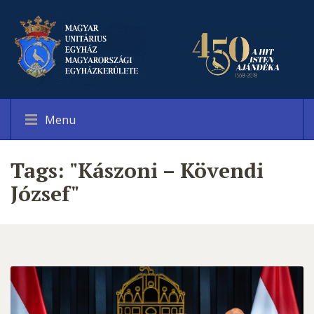
Menu
Tags: "Kászoni – Kövendi
József"