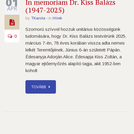
01
In memoriam Dr. Kiss Balázs
ÁPR
(1947-2025)
by
TKarola
in
Hírek
Szomorú szívvel hozzuk unitárius közösségünk
0
tudomására, hogy Dr. Kiss Balázs testvérünk 2025.
március 7-én, 78 éves korában vissza adta nemes
lelkét Teremtőjének. Június 6-án született Pápán.
Édesanyja Adorján Alice. Édesapja Kiss Zoltán, a
magyar ejtőernyőzés alapító tagja, akit 1952-ben
koholt
TOVÁBB