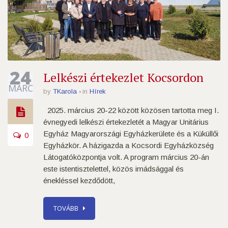
24
Lelkészi értekezlet Kocsordon
MÁRC
by
TKarola
in
Hírek
2025. március 20-22 között közösen tartotta meg I.
évnegyedi lelkészi értekezletét a Magyar Unitárius
Egyház Magyarországi Egyházkerülete és a Küküllői
0
Egyházkör. A házigazda a Kocsordi Egyházközség
Látogatóközpontja volt. A program március 20-án
este istentisztelettel, közös imádsággal és
énekléssel kezdődött,
TOVÁBB