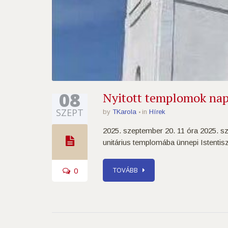
08
Nyitott templomok nap
SZEPT
by
TKarola
in
Hírek
2025. szeptember 20. 11 óra 2025. sz
unitárius templomába ünnepi Istentiszt
0
TOVÁBB