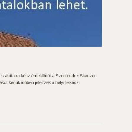
es áhítatra kész érdeklődőt a Szentendrei Skanzen
ot kérjük időben jelezzék a helyi lelkészi