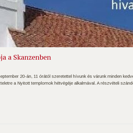
ja a Skanzenben
eptember 20-án, 11 órától szeretettel hívunk és várunk minden kedv
eletre a Nyitott templomok hétvégéje alkalmával. A részvételi szándék