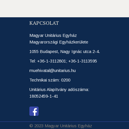
KAPCSOLAT
Magyar Unitárius Egyház
Magyarországi Egyházkerülete
1055 Budapest, Nagy Ignác utca 2-4.
Tel: +36-1-3112801; +36-1-3113595
muehivatal@unitarius.hu
Technikai szám: 0200
Unitárius Alapítvány adószáma:
18052459-1-41
© 2023 Magyar Unitárius Egyház