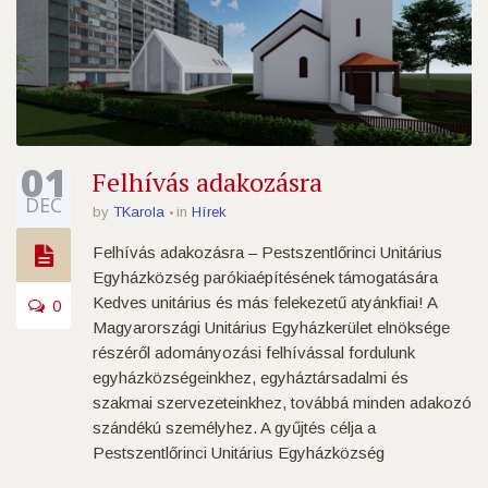
01
Felhívás adakozásra
DEC
by
TKarola
in
Hírek
Felhívás adakozásra – Pestszentlőrinci Unitárius
Egyházközség parókiaépítésének támogatására
Kedves unitárius és más felekezetű atyánkfiai! A
0
Magyarországi Unitárius Egyházkerület elnöksége
részéről adományozási felhívással fordulunk
egyházközségeinkhez, egyháztársadalmi és
szakmai szervezeteinkhez, továbbá minden adakozó
szándékú személyhez. A gyűjtés célja a
Pestszentlőrinci Unitárius Egyházközség