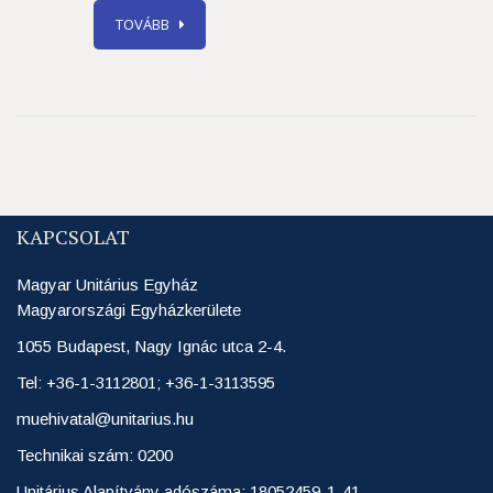
TOVÁBB
KAPCSOLAT
Magyar Unitárius Egyház
Magyarországi Egyházkerülete
1055 Budapest, Nagy Ignác utca 2-4.
Tel: +36-1-3112801; +36-1-3113595
muehivatal@unitarius.hu
Technikai szám: 0200
Unitárius Alapítvány adószáma: 18052459-1-41