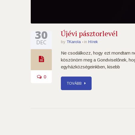
30
Újévi pásztorlevél
DEC
by
TKarola
in
Hírek
Ne csodálkozz, hogy ezt mondtam neke
köszönöm meg a Gondviselőnek, hogy m
egyházközségeinkben, kisebb
0
TOVÁBB