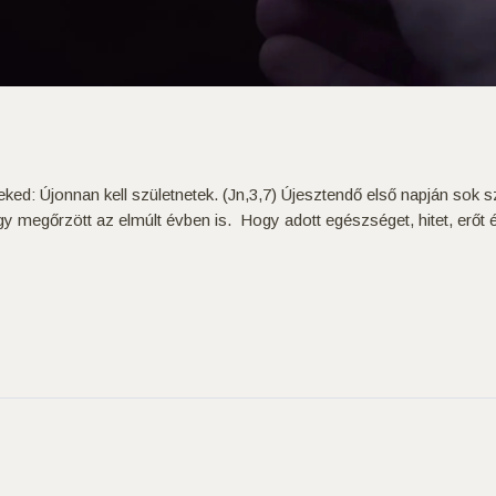
d: Újonnan kell születnetek. (Jn,3,7) Újesztendő első napján sok sz
egőrzött az elmúlt évben is. Hogy adott egészséget, hitet, erőt és