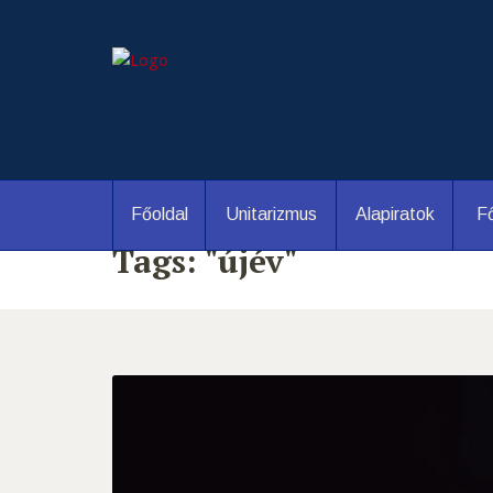
Főoldal
Unitarizmus
Alapiratok
Fő
Tags: "újév"