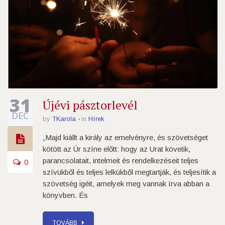
31
Újévi pásztorlevél
DEC
by
TKarola
in
Hírek
„Majd kiállt a király az emelvényre, és szövetséget
kötött az Úr színe előtt: hogy az Urat követik,
parancsolatait, intelmeit és rendelkezéseit teljes
0
szívükből és teljes lelkükből megtartják, és teljesítik a
szövetség igéit, amelyek meg vannak írva abban a
könyvben. És
TOVÁBB