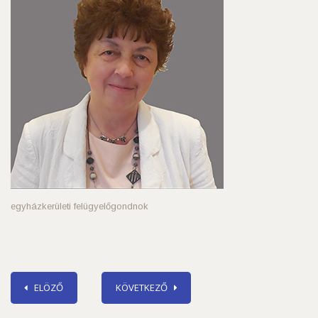
egyházkerületi felügyelőgondnok
ELÖZŐ
KÖVETKEZŐ