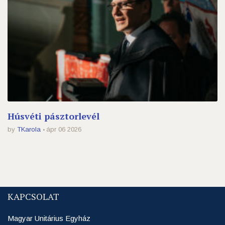
Húsvéti pásztorlevél
by
TKarola
ápr 06 2026
KAPCSOLAT
Magyar Unitárius Egyház