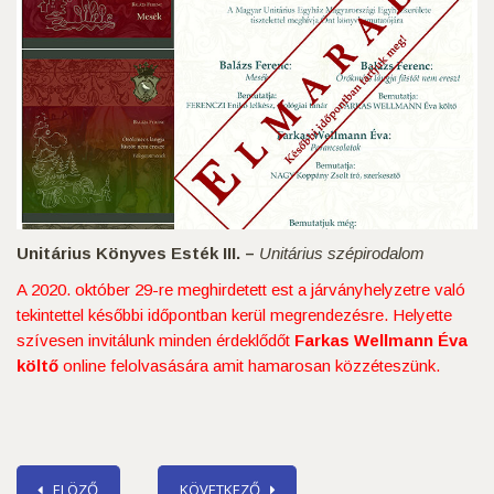
Unitárius Könyves Esték III. –
Unitárius szépirodalom
A 2020. október 29-re meghirdetett est a járványhelyzetre való
tekintettel későbbi időpontban kerül megrendezésre. Helyette
szívesen invitálunk minden érdeklődőt
Farkas Wellmann Éva
költő
online felolvasására amit hamarosan közzéteszünk.
ELÖZŐ
KÖVETKEZŐ