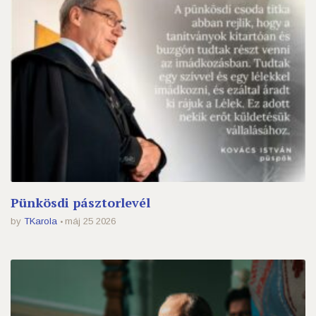
Pünkösdi pásztorlevél
by
TKarola
máj 25 2026