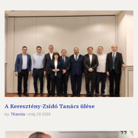
A Keresztény-Zsidó Tanács ülése
by
TKarola
máj 29 2026