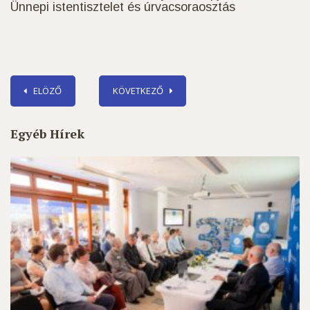
Ünnepi istentisztelet és úrvacsoraosztás
ELÖZŐ
KÖVETKEZŐ
Egyéb Hírek