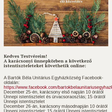
Kedves Testvéreim!
A karácsonyi ünnepkörben a következő
istentiszteleteket követhetik online:
A Bartók Béla Unitárius Egyházközség Facebook-
oldalán:
https://www.facebook.com/bartokbelaunitariusegyha
December 25-én, karácsony első napján 10 órától
Ünnepi istentisztelet és úrvacsoraosztás; 15 órától
Ünnepi istentisztelet
December 26-án, karácsony másodnapján 10 órától
Ünnepi istentisztelet; 15 órától Ünnepi istentisztelet