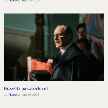
by
TKarola
máj 25 2026
Húsvéti pásztorlevél
by
TKarola
ápr 06 2026