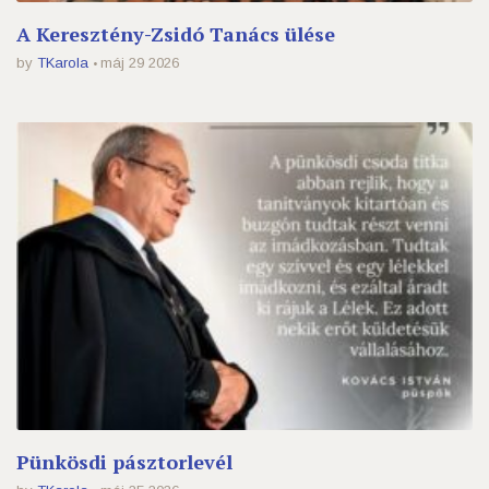
A Keresztény-Zsidó Tanács ülése
by
TKarola
máj 29 2026
Pünkösdi pásztorlevél