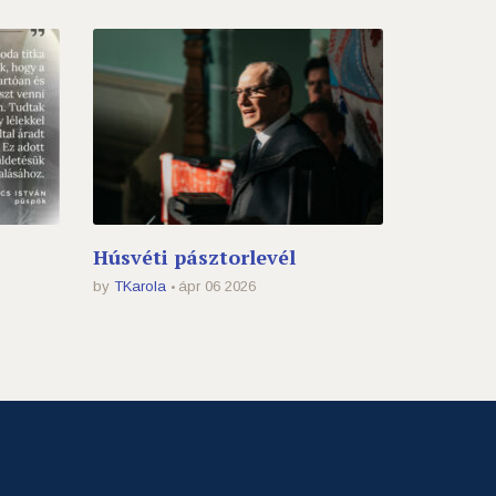
Húsvéti pásztorlevél
by
TKarola
ápr 06 2026