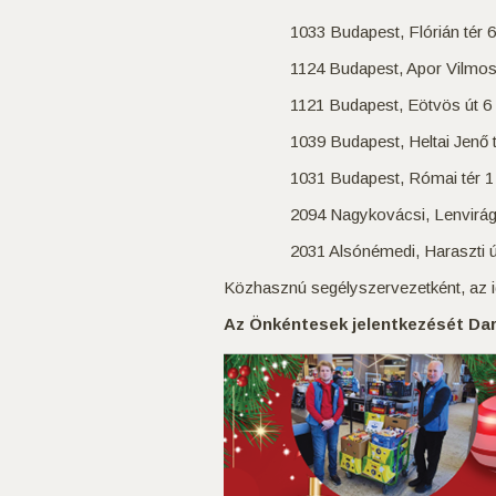
1033 Budapest, Flórián tér 6-9 
1124 Budapest, Apor Vilmos tér
1121 Budapest, Eötvös út 6
1039 Budapest, Heltai Jenő t
1031 Budapest, Római tér 1
2094 Nagykovácsi, Lenvirág Pa
2031 Alsónémedi, Haraszti út
Közhasznú segélyszervezetként, az id
Az Önkéntesek jelentkezését Dark