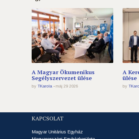
A Magyar Ökumenikus
A Ker
Segélyszervezet ülése
ülése
by
TKarola
máj 29 2026
by
TKaro
KAPCSOLAT
Magyar Unitárius Egyház
Magyarországi Egyházkerülete