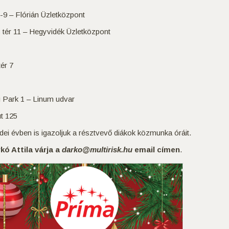
– Flórián Üzletközpont
 11 – Hegyvidék Üzletközpont
ér 7
rk 1 – Linum udvar
 125
ei évben is igazoljuk a résztvevő diákok közmunka óráit.
ó Attila várja a
darko@multirisk.hu
email címen
.