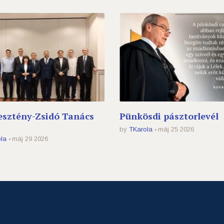
esztény-Zsidó Tanács
Pünkösdi pásztorlevél
by
TKarola
máj 25 2026
la
máj 29 2026