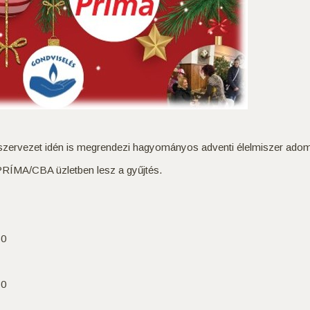
zervezet idén is megrendezi hagyományos adventi élelmiszer adom
 PRÍMA/CBA üzletben lesz a gyűjtés.
0
0