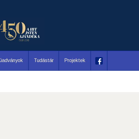
iadványok
Tudástár
Projektek