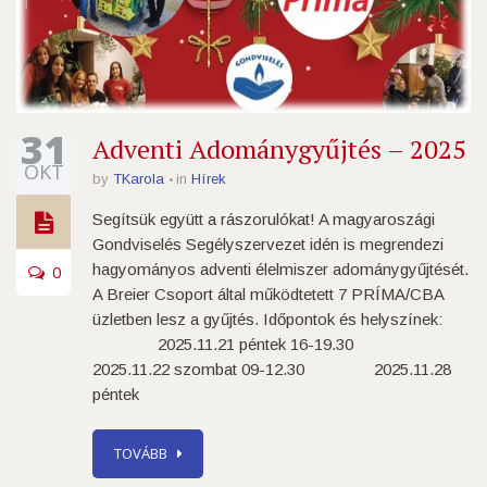
31
Adventi Adománygyűjtés – 2025
OKT
by
TKarola
in
Hírek
Segítsük együtt a rászorulókat! A magyaroszági
Gondviselés Segélyszervezet idén is megrendezi
hagyományos adventi élelmiszer adománygyűjtését.
0
A Breier Csoport által működtetett 7 PRÍMA/CBA
üzletben lesz a gyűjtés. Időpontok és helyszínek:
2025.11.21 péntek 16-19.30
2025.11.22 szombat 09-12.30 2025.11.28
péntek
TOVÁBB