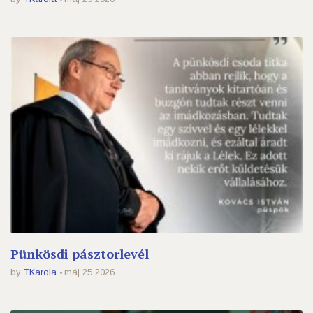
Pünkösdi pásztorlevél
by
TKarola
máj 25 2026