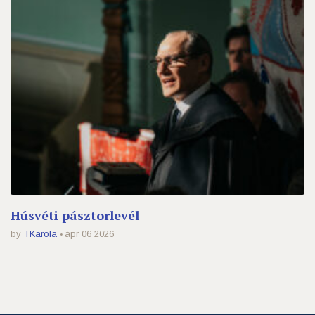
Húsvéti pásztorlevél
by
TKarola
ápr 06 2026