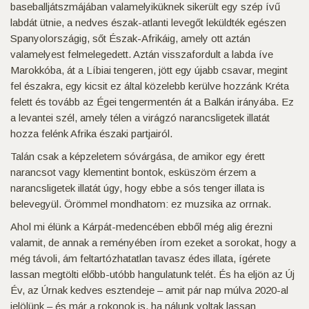
baseballjátszmájában valamelyiküknek sikerült egy szép ívű
labdát ütnie, a nedves észak-atlanti levegőt leküldték egészen
Spanyolországig, sőt Észak-Afrikáig, amely ott aztán
valamelyest felmelegedett. Aztán visszafordult a labda íve
Marokkóba, át a Líbiai tengeren, jött egy újabb csavar, megint
fel északra, egy kicsit ez által közelebb kerülve hozzánk Kréta
felett és tovább az Égei tengermentén át a Balkán irányába. Ez
a levantei szél, amely télen a virágzó narancsligetek illatát
hozza felénk Afrika északi partjairól.
Talán csak a képzeletem sóvárgása, de amikor egy érett
narancsot vagy klementint bontok, esküszöm érzem a
narancsligetek illatát úgy, hogy ebbe a sós tenger illata is
belevegyül. Örömmel mondhatom: ez muzsika az orrnak.
Ahol mi élünk a Kárpát-medencében ebből még alig érezni
valamit, de annak a reményében írom ezeket a sorokat, hogy a
még távoli, ám feltartózhatatlan tavasz édes illata, ígérete
lassan megtölti előbb-utóbb hangulatunk telét. És ha eljön az Új
Év, az Úrnak kedves esztendeje – amit pár nap múlva 2020-al
jelölünk – és már a rokonok is, ha nálunk voltak lassan