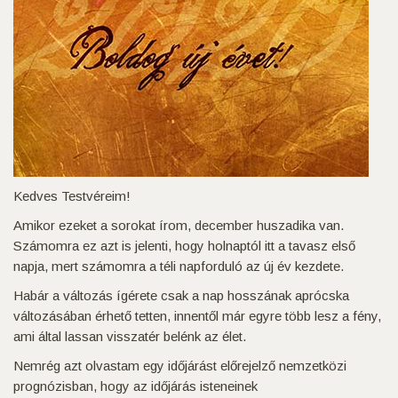
Kedves Testvéreim!
Amikor ezeket a sorokat írom, december huszadika van.
Számomra ez azt is jelenti, hogy holnaptól itt a tavasz első
napja, mert számomra a téli napforduló az új év kezdete.
Habár a változás ígérete csak a nap hosszának aprócska
változásában érhető tetten, innentől már egyre több lesz a fény,
ami által lassan visszatér belénk az élet.
Nemrég azt olvastam egy időjárást előrejelző nemzetközi
prognózisban, hogy az időjárás isteneinek