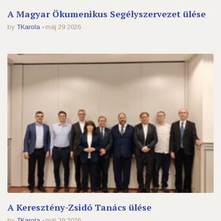
A Magyar Ökumenikus Segélyszervezet ülése
by
TKarola
máj 29 2026
A Keresztény-Zsidó Tanács ülése
by
TKarola
máj 29 2026