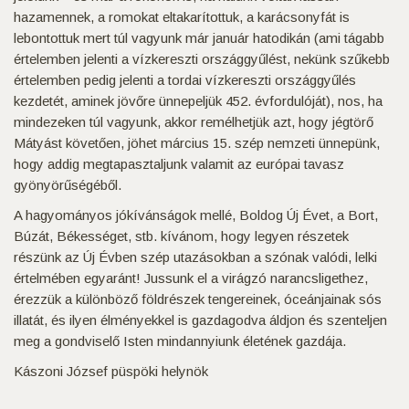
hazamennek, a romokat eltakarítottuk, a karácsonyfát is
lebontottuk mert túl vagyunk már január hatodikán (ami tágabb
értelemben jelenti a vízkereszti országgyűlést, nekünk szűkebb
értelemben pedig jelenti a tordai vízkereszti országgyűlés
kezdetét, aminek jövőre ünnepeljük 452. évfordulóját), nos, ha
mindezeken túl vagyunk, akkor remélhetjük azt, hogy jégtörő
Mátyást követően, jöhet március 15. szép nemzeti ünnepünk,
hogy addig megtapasztaljunk valamit az európai tavasz
gyönyörűségéből.
A hagyományos jókívánságok mellé, Boldog Új Évet, a Bort,
Búzát, Békességet, stb. kívánom, hogy legyen részetek
részünk az Új Évben szép utazásokban a szónak valódi, lelki
értelmében egyaránt! Jussunk el a virágzó narancsligethez,
érezzük a különböző földrészek tengereinek, óceánjainak sós
illatát, és ilyen élményekkel is gazdagodva áldjon és szenteljen
meg a gondviselő Isten mindannyiunk életének gazdája.
Kászoni József püspöki helynök