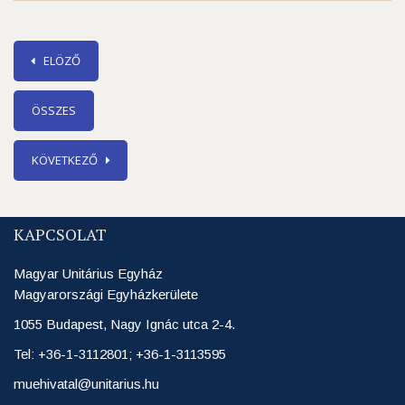
ELÖZŐ
ÖSSZES
KÖVETKEZŐ
KAPCSOLAT
Magyar Unitárius Egyház
Magyarországi Egyházkerülete
1055 Budapest, Nagy Ignác utca 2-4.
Tel: +36-1-3112801; +36-1-3113595
muehivatal@unitarius.hu