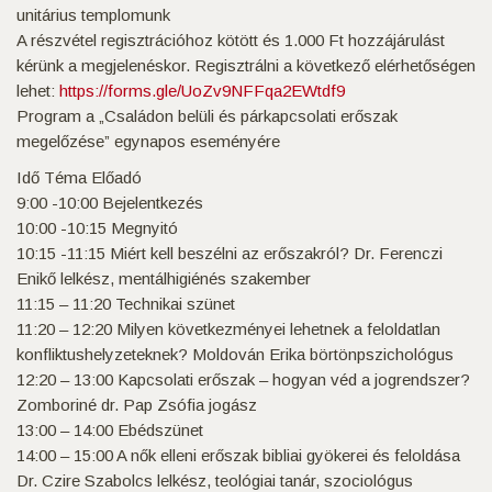
unitárius templomunk
A részvétel regisztrációhoz kötött és 1.000 Ft hozzájárulást
kérünk a megjelenéskor. Regisztrálni a következő elérhetőségen
lehet:
https://forms.gle/UoZv9NFFqa2EWtdf9
Program a „Családon belüli és párkapcsolati erőszak
megelőzése” egynapos eseményére
Idő Téma Előadó
9:00 -10:00 Bejelentkezés
10:00 -10:15 Megnyitó
10:15 -11:15 Miért kell beszélni az erőszakról? Dr. Ferenczi
Enikő lelkész, mentálhigiénés szakember
11:15 – 11:20 Technikai szünet
11:20 – 12:20 Milyen következményei lehetnek a feloldatlan
konfliktushelyzeteknek? Moldován Erika börtönpszichológus
12:20 – 13:00 Kapcsolati erőszak – hogyan véd a jogrendszer?
Zomboriné dr. Pap Zsófia jogász
13:00 – 14:00 Ebédszünet
14:00 – 15:00 A nők elleni erőszak bibliai gyökerei és feloldása
Dr. Czire Szabolcs lelkész, teológiai tanár, szociológus