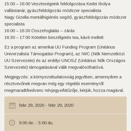
15:00 – 16:00 Veszteségeink feldolgozása Kedei Ibolya
vallástanár, gyászfeldolgozás módszer specialista
Nagy Gizella mentálhigiénés segítő, gyászfeldolgozás módszer
specialista
16:00 – 16:30 Összefoglalás – zárás
16:30 – 17:00 Kötetlen beszélgetés tea, kávé mellett
Ez a program az amerikai UU Funding Program (Unitárius
Univerzalista Támogatási Program), az IWC (Nők Nemzetközi
UU Szervezete) és az erdélyi UNOSZ (Unitárius Nők Országos
Szervezete) támogatásával válik megvalósíthatóvá.
Megjegyzés: a környezettudatosság jegyében, amennyiben a
résztvevőnek megvan még egy régebbi eseményről
megmaradt/kedvenc névjegye/kitűzője, kérjük, hozza magával.
febr 29, 2020 - febr 29, 2020
9:00 de. - 5:00 du.