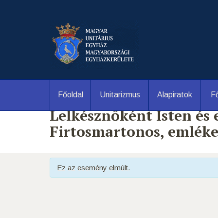
Főoldal
Unitarizmus
Alapiratok
Fő
Lelkésznőként Isten és
Firtosmartonos, emléke
Ez az esemény elmúlt.