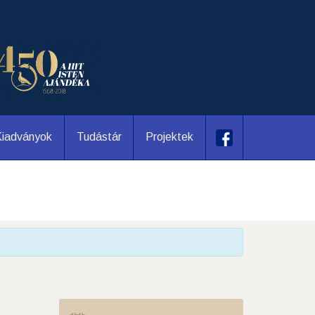
iadványok
Tudástár
Projektek