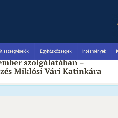
tisztségviselők
Egyházközségek
Intézmények
K
 ember szolgálatában –
zés Miklósi Vári Katinkára