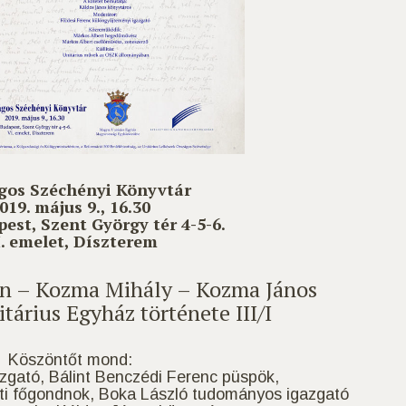
gos Széchényi Könyvtár
019. május 9., 16.30
est, Szent György tér 4-5-6.
. emelet, Díszterem
án – Kozma Mihály – Kozma János
itárius Egyház története III/I
Köszöntőt mond:
zgató, Bálint Benczédi Ferenc püspök,
ti főgondnok, Boka László tudományos igazgató