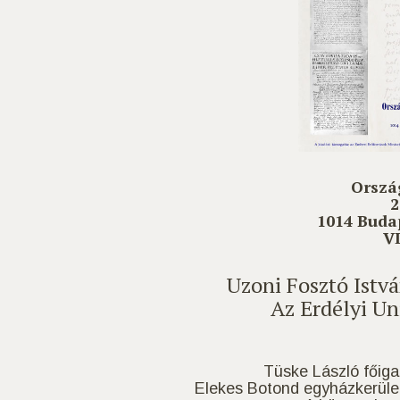
Orszá
2
1014 Budap
VI
Uzoni Fosztó Istv
Az Erdélyi Un
Tüske László főiga
Elekes Botond egyházkerüle