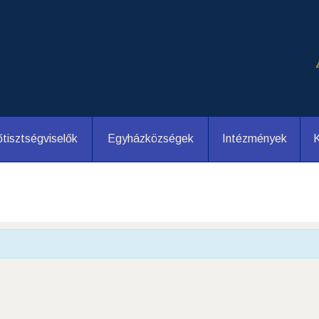
tisztségviselők
Egyházközségek
Intézmények
K