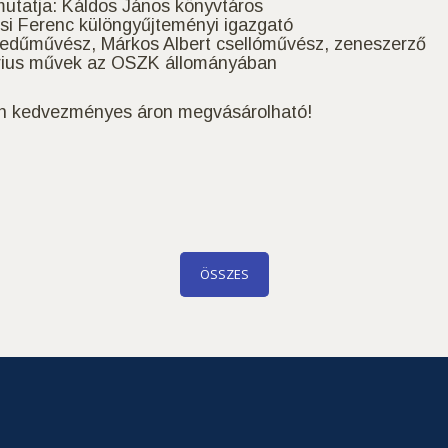
mutatja: Káldos János könyvtáros
si Ferenc különgyűjteményi igazgató
edűművész, Márkos Albert csellóművész, zeneszerző
tárius művek az OSZK állományában
en kedvezményes áron megvásárolható!
ÖSSZES