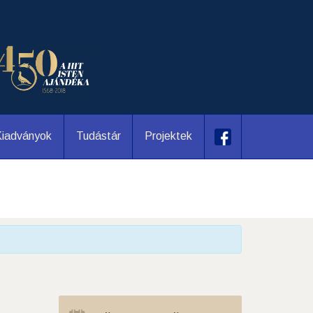
iadványok
Tudástár
Projektek