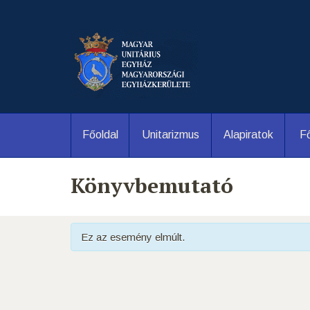
Főoldal
Unitarizmus
Alapiratok
Fő
Könyvbemutató
Ez az esemény elmúlt.