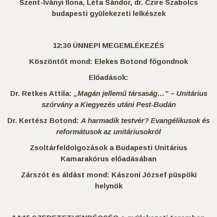
Szent-Iványi Ilona, Léta Sándor, dr. Czire Szabolcs
budapesti gyülekezeti lelkészek
12:30 ÜNNEPI MEGEMLÉKEZÉS
Köszöntőt mond: Elek
es Botond főgondnok
Előadások:
Dr. Retkes Attila:
„Magán jellemű társaság…” – Unitárius
szórvány a Kiegyezés utáni Pest-Budán
Dr. Kertész Botond:
A harmadik testvér? Evangélikusok és
reformátusok az unitáriusokról
Zsoltárfeldolgozások a Budapesti Unitárius
Kamarakórus előadásában
Zárszót és áldást mond: Kászoni József püspöki
helynök