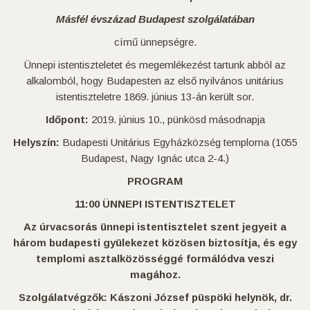
Másfél évszázad Budapest szolgálatában
című ünnepségre.
Ünnepi istentiszteletet és megemlékezést tartunk abból az
alkalomból, hogy Budapesten az első nyilvános unitárius
istentiszteletre 1869. június 13-án került sor.
Időpont:
2019. június 10., pünkösd másodnapja
Helyszín:
Budapesti Unitárius Egyházközség temploma (1055
Budapest, Nagy Ignác utca 2-4.)
PROGRAM
11:00 ÜNNEPI ISTENTISZTELET
Az úrvacsorás ünnepi istentisztelet szent jegyeit a
három budapesti gyülekezet közösen biztosítja, és egy
templomi asztalközösséggé formálódva veszi
magához.
Szolgálatvégzők: Kászoni József püspöki helynök, dr.