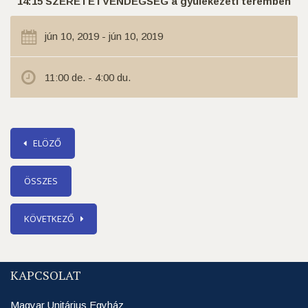
14:15 SZERETETVENDÉGSÉG a gyülekezeti teremben
jún 10, 2019 - jún 10, 2019
11:00 de. - 4:00 du.
ELÖZŐ
ÖSSZES
KÖVETKEZŐ
KAPCSOLAT
Magyar Unitárius Egyház