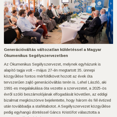
Generációváltás változatlan küldetéssel a Magyar
Ökumenikus Segélyszervezetben
Az Ökumenikus Segélyszervezet, melynek egyházunk is
alapító tagja volt – május 27-én megtartott 35. ünnepi
közgyűlése fontos mérföldkövet hozott az évek óta
tervszerűen zajló generációváltás terén is. Lehel László, aki
1991-es megalakulása óta vezette a szervezetet, a 2025-ös
évről szóló beszámolójának elfogadását követően, az eddigi
bizalmat megköszönve bejelentette, hogy három és fél évtized
után továbbadja a stafétabotot. A Segélyszervezet közgyűlése
pedig egyhangú döntéssel Gáncs Kristófot választotta a