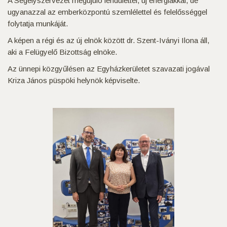
A Segélyszervezet megújuló lendülettel, új energiákkal, de
ugyanazzal az emberközpontú szemlélettel és felelősséggel
folytatja munkáját.
A képen a régi és az új elnök között dr. Szent-Iványi Ilona áll,
aki a Felügyelő Bizottság elnöke.
Az ünnepi közgyűlésen az Egyházkerületet szavazati jogával
Kriza János püspöki helynök képviselte.