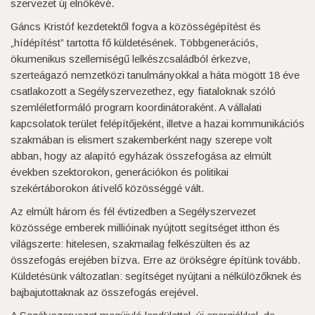
szervezet új elnökévé.
Gáncs Kristóf kezdetektől fogva a közösségépítést és
„hídépítést” tartotta fő küldetésének. Többgenerációs,
ökumenikus szellemiségű lelkészcsaládból érkezve,
szerteágazó nemzetközi tanulmányokkal a háta mögött 18 éve
csatlakozott a Segélyszervezethez, egy fiataloknak szóló
szemléletformáló program koordinátoraként. A vállalati
kapcsolatok terület felépítőjeként, illetve a hazai kommunikációs
szakmában is elismert szakemberként nagy szerepe volt
abban, hogy az alapító egyházak összefogása az elmúlt
években szektorokon, generációkon és politikai
szekértáborokon átívelő közösséggé vált.
Az elmúlt három és fél évtizedben a Segélyszervezet
közössége emberek millióinak nyújtott segítséget itthon és
világszerte: hitelesen, szakmailag felkészülten és az
összefogás erejében bízva. Erre az örökségre építünk tovább.
Küldetésünk változatlan: segítséget nyújtani a nélkülözőknek és
bajbajutottaknak az összefogás erejével.