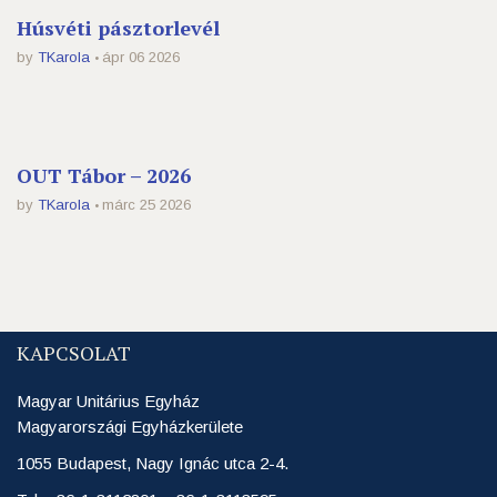
Húsvéti pásztorlevél
by
TKarola
ápr 06 2026
OUT Tábor – 2026
by
TKarola
márc 25 2026
KAPCSOLAT
Magyar Unitárius Egyház
Magyarországi Egyházkerülete
1055 Budapest, Nagy Ignác utca 2-4.