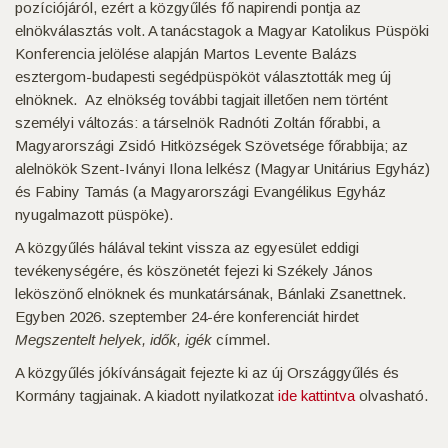
pozíciójáról, ezért a közgyűlés fő napirendi pontja az
elnökválasztás volt. A tanácstagok a Magyar Katolikus Püspöki
Konferencia jelölése alapján Martos Levente Balázs
esztergom-budapesti segédpüspököt választották meg új
elnöknek. Az elnökség további tagjait illetően nem történt
személyi változás: a társelnök Radnóti Zoltán főrabbi, a
Magyarországi Zsidó Hitközségek Szövetsége főrabbija; az
alelnökök Szent-Iványi Ilona lelkész (Magyar Unitárius Egyház)
és Fabiny Tamás (a Magyarországi Evangélikus Egyház
nyugalmazott püspöke).
A közgyűlés hálával tekint vissza az egyesület eddigi
tevékenységére, és köszönetét fejezi ki Székely János
leköszönő elnöknek és munkatársának, Bánlaki Zsanettnek.
Egyben 2026. szeptember 24-ére konferenciát hirdet
Megszentelt helyek, idők, igék
címmel.
A közgyűlés jókívánságait fejezte ki az új Országgyűlés és
Kormány tagjainak. A kiadott nyilatkozat
ide kattintva
olvasható.