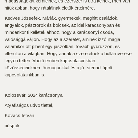
magasságokat kémlelnek, és ezerszer is útra kelnek, mert van
hitük abban, hogy rátalálnak életük értelmére.
Kedves Józsefek, Máriák, gyermekek, meghitt családok,
angyalok, pásztorok és bölcsek, az idei karácsonyban és
mindenkor ti kelletek ahhoz, hogy a karácsonyi csoda,
valósággá váljon. Hogy az a szeretet, aminek izzó magja
valamikor ott pihent egy jászolban, tovább gyűrűzzön, és
elterüljön a világban. Hogy annak a szeretetnek a hullámverése
legyen tetten érhető emberi kapcsolatainkban,
közösségeinkben, önmagunkkal és a jó Istennel ápolt
kapcsolatainkban is.
Kolozsvár, 2024 karácsonya
Atyafiságos üdvözlettel,
Kovács István
püspök