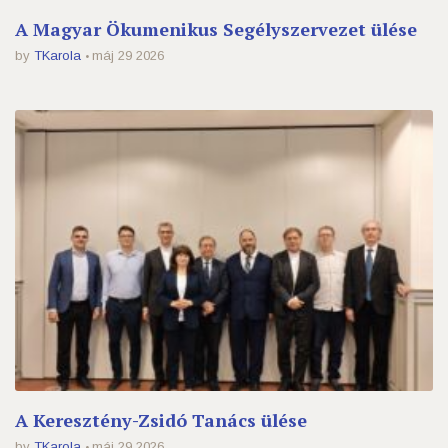
A Magyar Ökumenikus Segélyszervezet ülése
by
TKarola
máj 29 2026
A Keresztény-Zsidó Tanács ülése
by
TKarola
máj 29 2026