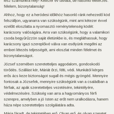
lesz számunkra hely! Kétezer év távlata, de hasonló életérzés:
félelem, bizonytalanság!
Ahhoz, hogy ez a heródesi időkhöz hasonló ránk nehezedő köd
felszálljon, ugyanarra van szükségünk, mint ami kétezer évvel
ezelőtt eloszlatta a nyomasztó reménytelenség ködét:
karácsony valóságára. Arra van szükségünk, hogy a valamikori
csoda begyűrűzzön saját életünkbe is, és megláthassuk, hogy
karácsony igazi szereplőivé válva van esélyünk megélni az
emberi létezés teljességét, ami eloszlat minden félelmet és
bizonytalanságot.
József szemében szeretetteljes aggodalom, gondoskodó
törődés. Szállást kér, Máriát őrzi, félti, védi. Munkától kérges
erős ács keze biztonságot sugall és mégis gyöngéd. Mennyire
fontosak a Józsefek, mennyire szükségünk van a családban a
férfiak, az apák szeretetteljes vezetésére, tekintélyére,
védelmezésére. Szükség van arra a hagyományos férfi
szerepre, amelyben a jó Isten az erőt nem uralkodásra, hanem
háza népe szeretetteljes szolgálatára adta.
Mária fáradt, de tekintetében erő. Olyan erő, és olyan szeretet,