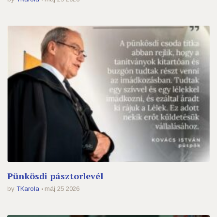
Pünkösdi pásztorlevél
by
TKarola
máj 25 2026