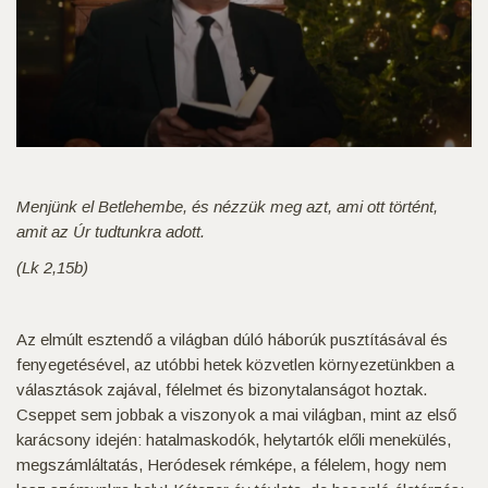
Menjünk el Betlehembe, és nézzük meg azt, ami ott történt,
amit az Úr tudtunkra adott.
(Lk 2,15b)
Az elmúlt esztendő a világban dúló háborúk pusztításával és
fenyegetésével, az utóbbi hetek közvetlen környezetünkben a
választások zajával, félelmet és bizonytalanságot hoztak.
Cseppet sem jobbak a viszonyok a mai világban, mint az első
karácsony idején: hatalmaskodók, helytartók előli menekülés,
megszámláltatás, Heródesek rémképe, a félelem, hogy nem