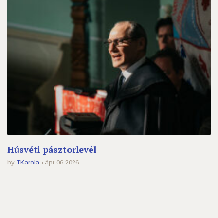
Húsvéti pásztorlevél
by
TKarola
ápr 06 2026