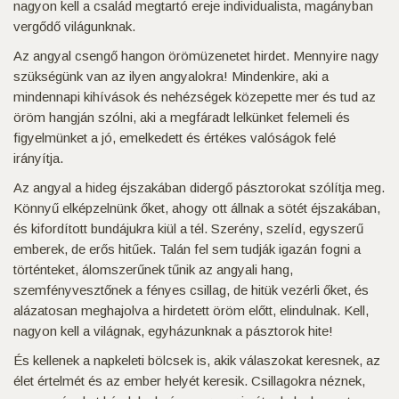
nagyon kell a család megtartó ereje individualista, magányban
vergődő világunknak.
Az angyal csengő hangon örömüzenetet hirdet. Mennyire nagy
szükségünk van az ilyen angyalokra! Mindenkire, aki a
mindennapi kihívások és nehézségek közepette mer és tud az
öröm hangján szólni, aki a megfáradt lelkünket felemeli és
figyelmünket a jó, emelkedett és értékes valóságok felé
irányítja.
Az angyal a hideg éjszakában didergő pásztorokat szólítja meg.
Könnyű elképzelnünk őket, ahogy ott állnak a sötét éjszakában,
és kifordított bundájukra kiül a tél. Szerény, szelíd, egyszerű
emberek, de erős hitűek. Talán fel sem tudják igazán fogni a
történteket, álomszerűnek tűnik az angyali hang,
szemfényvesztőnek a fényes csillag, de hitük vezérli őket, és
alázatosan meghajolva a hirdetett öröm előtt, elindulnak. Kell,
nagyon kell a világnak, egyházunknak a pásztorok hite!
És kellenek a napkeleti bölcsek is, akik válaszokat keresnek, az
élet értelmét és az ember helyét keresik. Csillagokra néznek,