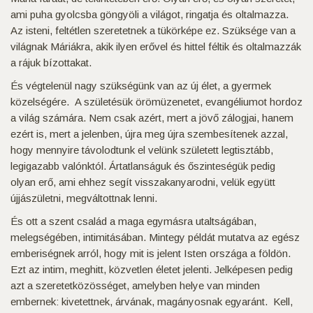
ami puha gyolcsba göngyöli a világot, ringatja és oltalmazza.
Az isteni, feltétlen szeretetnek a tükörképe ez. Szüksége van a
világnak Máriákra, akik ilyen erővel és hittel féltik és oltalmazzák
a rájuk bízottakat.
És végtelenül nagy szükségünk van az új élet, a gyermek
közelségére. A születésük örömüzenetet, evangéliumot hordoz
a világ számára. Nem csak azért, mert a jövő zálogjai, hanem
ezért is, mert a jelenben, újra meg újra szembesítenek azzal,
hogy mennyire távolodtunk el velünk született legtisztább,
legigazabb valónktól. Ártatlanságuk és őszinteségük pedig
olyan erő, ami ehhez segít visszakanyarodni, velük együtt
újjászületni, megváltottnak lenni.
És ott a szent család a maga egymásra utaltságában,
melegségében, intimitásában. Mintegy példát mutatva az egész
emberiségnek arról, hogy mit is jelent Isten országa a földön.
Ezt az intim, meghitt, közvetlen életet jelenti. Jelképesen pedig
azt a szeretetközösséget, amelyben helye van minden
embernek: kivetettnek, árvának, magányosnak egyaránt. Kell,