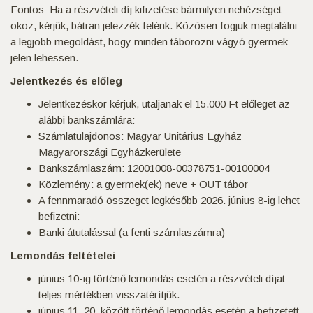
Fontos: Ha a részvételi díj kifizetése bármilyen nehézséget
okoz, kérjük, bátran jelezzék felénk. Közösen fogjuk megtalálni
a legjobb megoldást, hogy minden táborozni vágyó gyermek
jelen lehessen.
Jelentkezés és előleg
Jelentkezéskor kérjük, utaljanak el 15.000 Ft előleget az
alábbi bankszámlára:
Számlatulajdonos: Magyar Unitárius Egyház
Magyarországi Egyházkerülete
Bankszámlaszám: 12001008-00378751-00100004
Közlemény: a gyermek(ek) neve + OUT tábor
A fennmaradó összeget legkésőbb 2026. június 8-ig lehet
befizetni:
Banki átutalással (a fenti számlaszámra)
Lemondás feltételei
június 10-ig történő lemondás esetén a részvételi díjat
teljes mértékben visszatérítjük.
június 11–20. között történő lemondás esetén a befizetett