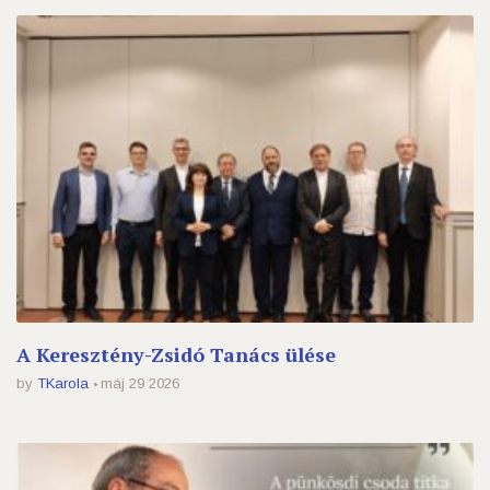
A Keresztény-Zsidó Tanács ülése
by
TKarola
máj 29 2026