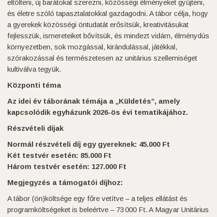
eltölteni, új barátokat szerezni, közösségi élményeket gyűjteni,
és életre szóló tapasztalatokkal gazdagodni. A tábor célja, hogy
a gyerekek közösségi öntudatát erősítsük, kreativitásukat
fejlesszük, ismereteiket bővítsük, és mindezt vidám, élménydús
környezetben, sok mozgással, kirándulással, játékkal,
szórakozással és természetesen az unitárius szellemiséget
kultiválva tegyük.
Központi téma
Az idei év táborának témája a „Küldetés”, amely
kapcsolódik egyházunk 2026-ös évi tematikájához.
Részvételi díjak
Normál részvételi díj egy gyereknek: 45.000 Ft
Két testvér esetén: 85.000 Ft
Három testvér esetén: 127.000 Ft
Megjegyzés a támogatói díjhoz:
A tábor (ön)költsége egy főre vetítve – a teljes ellátást és
programköltségeket is beleértve – 73 000 Ft. A Magyar Unitárius