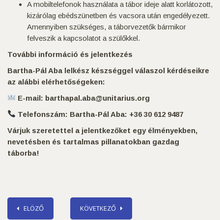
A mobiltelefonok használata a tábor ideje alatt korlátozott,
kizárólag ebédszünetben és vacsora után engedélyezett.
Amennyiben szükséges, a táborvezetők bármikor
felveszik a kapcsolatot a szülőkkel.
További információ és jelentkezés
Bartha-Pál Aba lelkész készséggel válaszol kérdéseikre
az alábbi elérhetőségeken:
E-mail: barthapal.aba@unitarius.org
Telefonszám: Bartha-Pál Aba: +36 30 612 9487
Várjuk szeretettel a jelentkezőket egy élményekben,
nevetésben és tartalmas pillanatokban gazdag
táborba!
ELÖZŐ
KÖVETKEZŐ