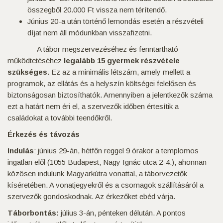
összegből 20.000 Ft vissza nem térítendő.
Június 20-a után történő lemondás esetén a részvételi
díjat nem áll módunkban visszafizetni.
A tábor megszervezéséhez és fenntartható
működtetéséhez
legalább 15 gyermek részvétele
szükséges
. Ez az a minimális létszám, amely mellett a
programok, az ellátás és a helyszín költségei felelősen és
biztonságosan biztosíthatók. Amennyiben a jelentkezők száma
ezt a határt nem éri el, a szervezők időben értesítik a
családokat a további teendőkről.
Érkezés és távozás
Indulás
: június 29-án, hétfőn reggel 9 órakor a templomos
ingatlan elől (1055 Budapest, Nagy Ignác utca 2-4.), ahonnan
közösen indulunk Magyarkútra vonattal, a táborvezetők
kíséretében. A vonatjegyekről és a csomagok szállításáról a
szervezők gondoskodnak. Az érkezőket ebéd várja.
Táborbontás:
július 3-án, pénteken délután. A pontos