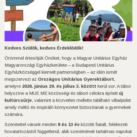
Kedves Szülők, kedves Érdeklődők!
Örömmel értesítjük Önöket, hogy a Magyar Unitárius Egyház
Magyarországi Egyházkerülete – a Budapesti Unitárius
Egyházközséggel kiemelt partnerségben – az idén ismét
megszervezi az
Országos Unitárius Gyerektábort
,
amelyre
2026. június 29. és július 3. között
kerül sor. A tábor
helyszíne a MUE ME közösségi és tábori célokra épített
új
kultúrcsűrje
, valamint a közvetlen mellette található villaépület
amely méltó és inspiráló környezetet biztosítanak a gyermekek
számára.
Szeretettel várunk minden
8 és 13 év
közötti fiatalt, felekezeti
hovatartozástól függetlenül, akik szeretnének tartalmas napokat