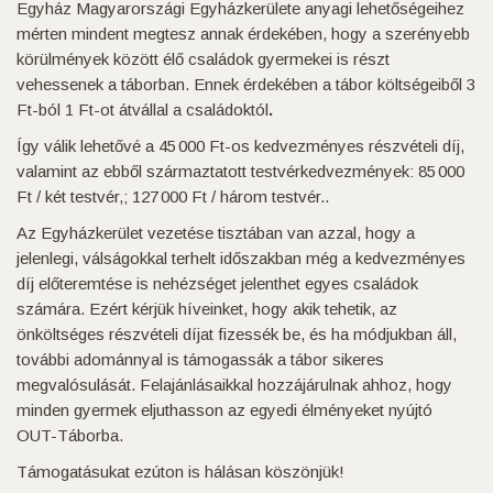
Egyház Magyarországi Egyházkerülete anyagi lehetőségeihez
mérten mindent megtesz annak érdekében, hogy a szerényebb
körülmények között élő családok gyermekei is részt
vehessenek a táborban. Ennek érdekében a tábor költségeiből 3
Ft-ból 1 Ft-ot átvállal a családoktól
.
Így válik lehetővé a 45 000 Ft-os kedvezményes részvételi díj,
valamint az ebből származtatott testvérkedvezmények: 85 000
Ft / két testvér,; 127 000 Ft / három testvér..
Az Egyházkerület vezetése tisztában van azzal, hogy a
jelenlegi, válságokkal terhelt időszakban még a kedvezményes
díj előteremtése is nehézséget jelenthet egyes családok
számára. Ezért kérjük híveinket, hogy akik tehetik, az
önköltséges részvételi díjat fizessék be, és ha módjukban áll,
további adománnyal is támogassák a tábor sikeres
megvalósulását. Felajánlásaikkal hozzájárulnak ahhoz, hogy
minden gyermek eljuthasson az egyedi élményeket nyújtó
OUT-Táborba.
Támogatásukat ezúton is hálásan köszönjük!