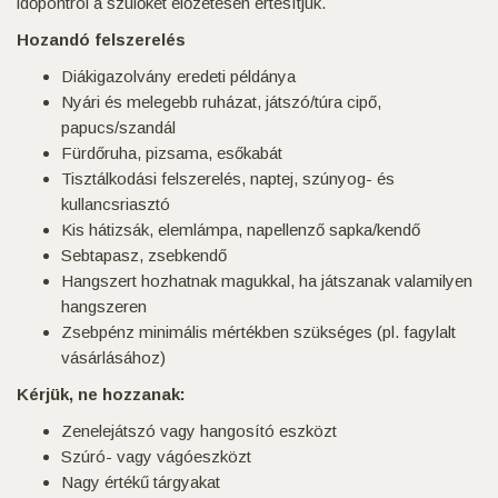
időpontról a szülőket előzetesen értesítjük.
Hozandó felszerelés
Diákigazolvány eredeti példánya
Nyári és melegebb ruházat, játszó/túra cipő,
papucs/szandál
Fürdőruha, pizsama, esőkabát
Tisztálkodási felszerelés, naptej, szúnyog- és
kullancsriasztó
Kis hátizsák, elemlámpa, napellenző sapka/kendő
Sebtapasz, zsebkendő
Hangszert hozhatnak magukkal, ha játszanak valamilyen
hangszeren
Zsebpénz minimális mértékben szükséges (pl. fagylalt
vásárlásához)
Kérjük, ne hozzanak:
Zenelejátszó vagy hangosító eszközt
Szúró- vagy vágóeszközt
Nagy értékű tárgyakat