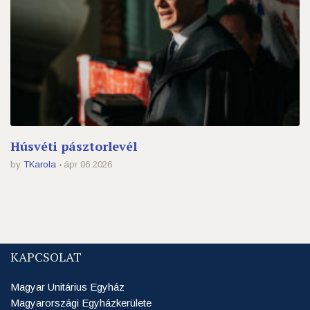
Húsvéti pásztorlevél
by
TKarola
ápr 06 2026
KAPCSOLAT
Magyar Unitárius Egyház
Magyarországi Egyházkerülete