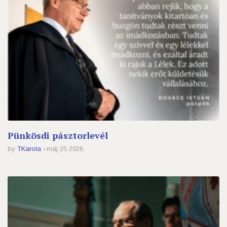
Pünkösdi pásztorlevél
by
TKarola
máj 25 2026