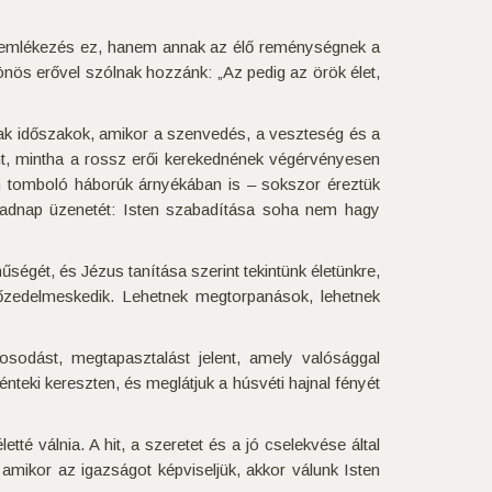
emlékezés ez, hanem annak az élő reménységnek a
nös erővel szólnak hozzánk: „Az pedig az örök élet,
nnak időszakok, amikor a szenvedés, a veszteség és a
nt, mintha a rossz erői kerekednének végérvényesen
en tomboló háborúk árnyékában is – sokszor éreztük
rmadnap üzenetét: Isten szabadítása soha nem hagy
ségét, és Jézus tanítása szerint tekintünk életünkre,
őzedelmeskedik. Lehetnek megtorpanások, lehetnek
sodást, megtapasztalást jelent, amely valósággal
pénteki kereszten, és meglátjuk a húsvéti hajnal fényét
é válnia. A hit, a szeretet és a jó cselekvése által
amikor az igazságot képviseljük, akkor válunk Isten