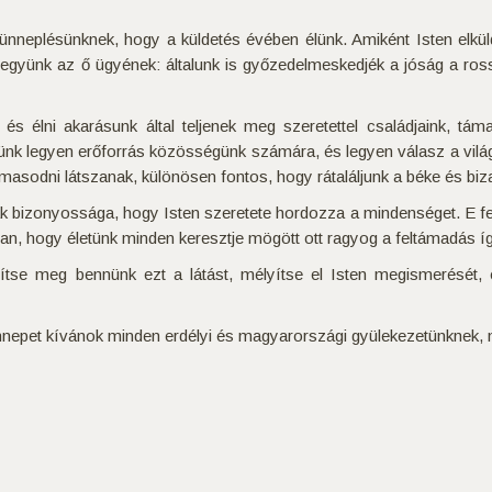
 ünneplésünknek, hogy a küldetés évében élünk. Amiként Isten elkül
legyünk az ő ügyének: általunk is győzedelmeskedjék a jóság a rossz
nk és élni akarásunk által teljenek meg szeretettel családjaink, tá
ünk legyen erőforrás közösségünk számára, és legyen válasz a világ
masodni látszanak, különösen fontos, hogy rátaláljunk a béke és biz
k bizonyossága, hogy Isten szeretete hordozza a mindenséget. E fel
n, hogy életünk minden keresztje mögött ott ragyog a feltámadás íg
se meg bennünk ezt a látást, mélyítse el Isten megismerését, és
 ünnepet kívánok minden erdélyi és magyarországi gyülekezetünknek,