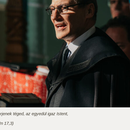
jenek téged, az egyedül igaz Istent,
Jn 17,3)