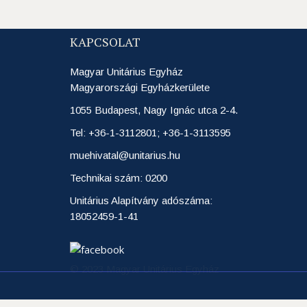
KAPCSOLAT
Magyar Unitárius Egyház
Magyarországi Egyházkerülete
1055 Budapest, Nagy Ignác utca 2-4.
Tel: +36-1-3112801; +36-1-3113595
muehivatal@unitarius.hu
Technikai szám: 0200
Unitárius Alapítvány adószáma:
18052459-1-41
© 2023 Magyar Unitárius Egyház