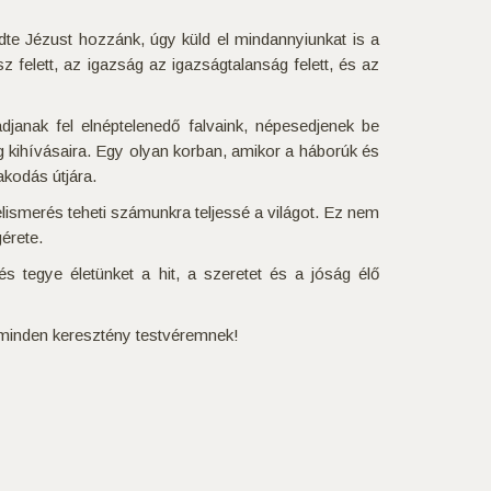
dte Jézust hozzánk, úgy küld el mindannyiunkat is a
 felett, az igazság az igazságtalanság felett, és az
madjanak fel elnéptelenedő falvaink, népesedjenek be
 kihívásaira. Egy olyan korban, amikor a háborúk és
akodás útjára.
ismerés teheti számunkra teljessé a világot. Ez nem
érete.
 tegye életünket a hit, a szeretet és a jóság élő
 minden keresztény testvéremnek!