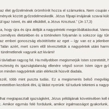
az élet győzelmének örömhírét hozza el számunkra. Nem csupán 
mények között győzedelmeskedik. Jézus főpapi imájának szavai külö
gaz Istent, és akit elküldtél, a Jézus Krisztust.” (Jn 17,3)
tja, hogy újra és újra átéljük a nagypénteki megpróbáltatásokat. Va
Személyes életünkben és a történelem folyamán is sokszor úgy tű
r az emberi gonoszság elsötétítette az eget – így van ez a jelenb
 Talán azért, mert szem elől tévesztettük a nagypéntek utáni ha
türelmetlenek vagyunk azt kivárni!
távlatban ragyog fel. Ha mélyebben megismerjük Isten szeretetét, hű
eszteség és igazságtalanság ellenére végső soron Isten ügye gy
n minden nagypéntek után elérkezik húsvét diadala.
eszél, több mint puszta tudás. Ez a megismerés belső megvilágo
eretetében kezdünk élni, új látást nyerünk: túl tudunk tekinteni a nagy
 megtapasztalt igazságként, Jézus példájának követésében kell élett
t. Amikor egymás felé fordulunk, amikor irgalmasságot gyakorlunk, 