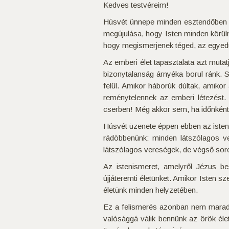
Kedves testvéreim!
Húsvét ünnepe minden esztendőben 
megújulása, hogy Isten minden körül
hogy megismerjenek téged, az egyedül i
Az emberi élet tapasztalata azt muta
bizonytalanság árnyéka borul ránk. 
felül. Amikor háborúk dúltak, amiko
reménytelennek az emberi létezést.
cserben! Még akkor sem, ha időnként 
Húsvét üzenete éppen ebben az isteni 
rádöbbenünk: minden látszólagos v
látszólagos vereségek, de végső soro
Az istenismeret, amelyről Jézus b
újjáteremti életünket. Amikor Isten sz
életünk minden helyzetében.
Ez a felismerés azonban nem maradhat
valósággá válik bennünk az örök éle