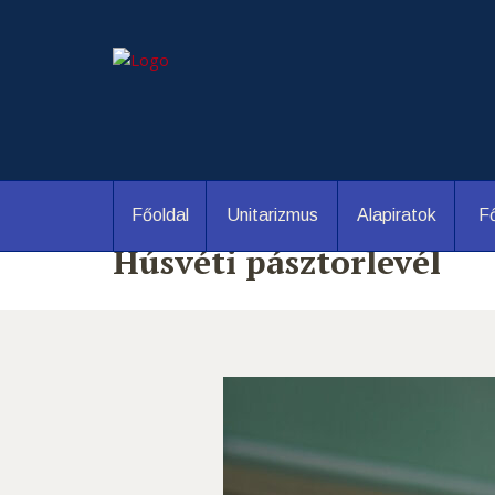
Főoldal
Unitarizmus
Alapiratok
Fő
Húsvéti pásztorlevél