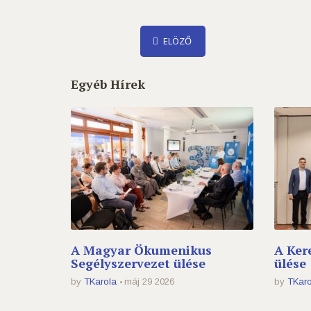
ELÖZŐ
Egyéb Hírek
A Magyar Ökumenikus
A Ker
Segélyszervezet ülése
ülése
by
TKarola
máj 29 2026
by
TKaro