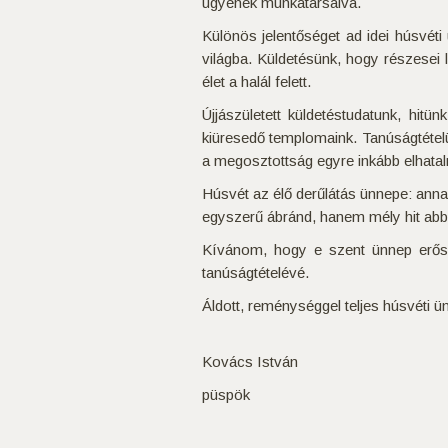
ügyének munkatársaivá.
Különös jelentőséget ad idei húsvéti
világba. Küldetésünk, hogy részesei 
élet a halál felett.
Újjászületett küldetéstudatunk, hitü
kiüresedő templomaink. Tanúságtétel
a megosztottság egyre inkább elhatal
Húsvét az élő derűlátás ünnepe: anna
egyszerű ábránd, hanem mély hit abba
Kívánom, hogy e szent ünnep erősít
tanúságtételévé.
Áldott, reménységgel teljes húsvéti
Kovács István
püspök