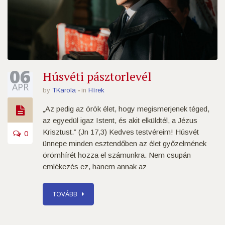
06
Húsvéti pásztorlevél
ÁPR
by
TKarola
in
Hírek
„Az pedig az örök élet, hogy megismerjenek téged,
az egyedül igaz Istent, és akit elküldtél, a Jézus
Krisztust.” (Jn 17,3) Kedves testvéreim! Húsvét
0
ünnepe minden esztendőben az élet győzelmének
örömhírét hozza el számunkra. Nem csupán
emlékezés ez, hanem annak az
TOVÁBB