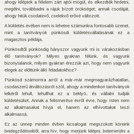
ahogy kiléptek a félelem zárt ajtói mögül, és elkezdték hirdetni,
megélni, továbbadni a rájuk bízott örökséget; annak csodáját,
ahogy hitük csodatevő, cselekvő erővé változott.
A küldetés évében nem is lehetne számunkra fontosabb üzenet,
mint a tanítványok pünkösdi küldetésvállalásának ez a
magasztos példája.
Pünkösdtől pünkösdig hányszor vagyunk mi is várakozásban
élő tanítványok? Milyen gyakran félünk, és vagyunk
bizonytalanok, milyen gyakran érezzük azt, hogy nem vagyunk
elegek az előttünk álló feladatokhoz?
Pünkösd számomra arról a már-már megmagyarázhatatlan,
csodaszerű átváltozásról szól, ahogy a mindenkori tanítványok
lelkéről lehull, lehullhat ez a béklyó, és vállalni tudják
küldetésüket. Annak a felismerése évről évre, hogy Isten nem
az alkalmasakat hívja el, hanem az elhívottakat teszi
alkalmassá.
Ez az ünnep minden évben kicsalogat megszokott köreink
beidegződéseiből, arra hív, hogy merjünk kilépni, belemerülni a