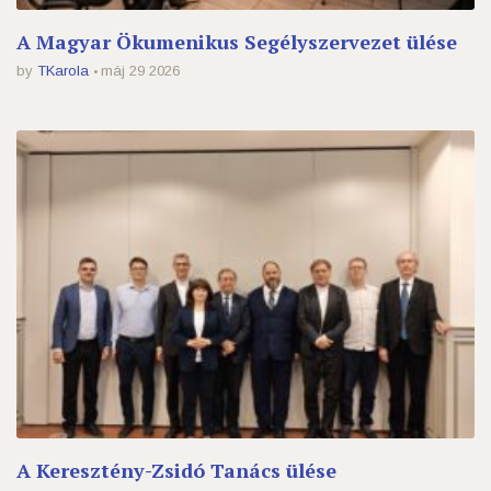
A Magyar Ökumenikus Segélyszervezet ülése
by
TKarola
máj 29 2026
A Keresztény-Zsidó Tanács ülése