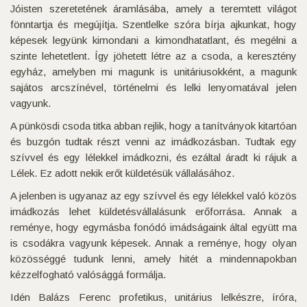
Jóisten szeretetének áramlásába, amely a teremtett világot
fönntartja és megújítja. Szentlelke szóra bírja ajkunkat, hogy
képesek legyünk kimondani a kimondhatatlant, és megélni a
szinte lehetetlent. Így jöhetett létre az a csoda, a keresztény
egyház, amelyben mi magunk is unitáriusokként, a magunk
sajátos arcszínével, történelmi és lelki lenyomatával jelen
vagyunk.
A pünkösdi csoda titka abban rejlik, hogy a tanítványok kitartóan
és buzgón tudtak részt venni az imádkozásban. Tudtak egy
szívvel és egy lélekkel imádkozni, és ezáltal áradt ki rájuk a
Lélek. Ez adott nekik erőt küldetésük vállalásához.
A jelenben is ugyanaz az egy szívvel és egy lélekkel való közös
imádkozás lehet küldetésvállalásunk erőforrása. Annak a
reménye, hogy egymásba fonódó imádságaink által együtt ma
is csodákra vagyunk képesek. Annak a reménye, hogy olyan
közösséggé tudunk lenni, amely hitét a mindennapokban
kézzelfogható valósággá formálja.
Idén Balázs Ferenc profetikus, unitárius lelkészre, íróra,