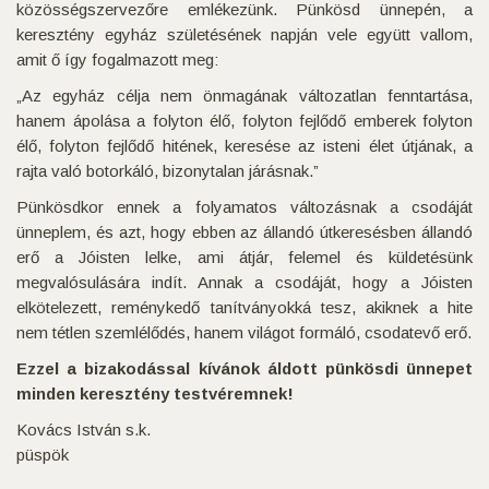
közösségszervezőre emlékezünk. Pünkösd ünnepén, a
keresztény egyház születésének napján vele együtt vallom,
amit ő így fogalmazott meg:
„Az egyház célja nem önmagának változatlan fenntartása,
hanem ápolása a folyton élő, folyton fejlődő emberek folyton
élő, folyton fejlődő hitének, keresése az isteni élet útjának, a
rajta való botorkáló, bizonytalan járásnak.”
Pünkösdkor ennek a folyamatos változásnak a csodáját
ünneplem, és azt, hogy ebben az állandó útkeresésben állandó
erő a Jóisten lelke, ami átjár, felemel és küldetésünk
megvalósulására indít. Annak a csodáját, hogy a Jóisten
elkötelezett, reménykedő tanítványokká tesz, akiknek a hite
nem tétlen szemlélődés, hanem világot formáló, csodatevő erő.
Ezzel a bizakodással kívánok áldott pünkösdi ünnepet
minden keresztény testvéremnek!
Kovács István s.k.
püspök