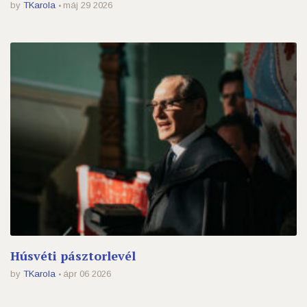
by
TKarola
máj 29 2026
Húsvéti pásztorlevél
by
TKarola
ápr 06 2026