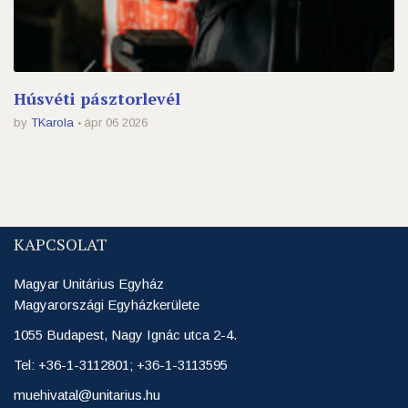
Húsvéti pásztorlevél
by
TKarola
ápr 06 2026
KAPCSOLAT
Magyar Unitárius Egyház
Magyarországi Egyházkerülete
1055 Budapest, Nagy Ignác utca 2-4.
Tel: +36-1-3112801; +36-1-3113595
muehivatal@unitarius.hu