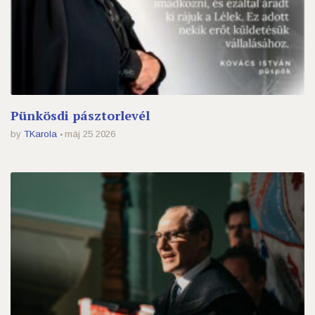
Pünkösdi pásztorlevél
by
TKarola
máj 25 2026