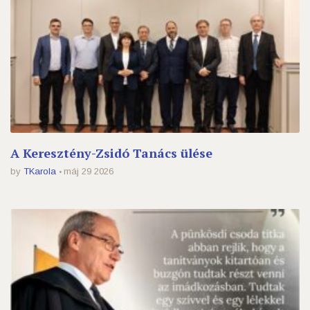
A Keresztény-Zsidó Tanács ülése
by
TKarola
máj 29 2026