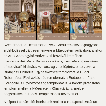
Szeptember 20. került sor a Pecz Samu emlékév legnagyobb
érdeklődéssel várt eseményére a Műegyetem aulájában, amikor
az Ars Sacra egyházművészeti fesztivál keretében
megrendezték
Pecz Samu szakrális építészete a fővárosban
címet viselő kiállítást. Az „ötszög zseniépítésze” tervezte a
Budapesti Unitárius Egyházközség templomát, a Budai
Református Egyházközség templomát, a Budapest – Fasori
Evangélikus Egyházközség templomát is. A három protestáns
templom mellett a Műegyetem Könyvtárát is, melyet
negyedikként a Tudás Templomának nevezett el.
A képes beszámolót honlapunk mellett a Budapesti Unitárius