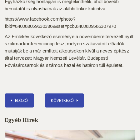
Egyházközség honlapján is megtekinthetik, ahol bővebb
bemutatót is olvashatnak az alábbi linkre kattintva.
https://www.facebook.com/photo?
fbid=8403880596303869&set=pcb.8403839586307970
Az Emlékév következő eseménye a novemberre tervezett nyílt
szakmai konferencianap lesz, melyen szakavatott előadók
mutatják be a már említett alkotásokon kívül a neves építész
által tervezett Magyar Nemzeti Levéltár, Budapesti
Fővásárcsarnok és számos hazai és határon túli épületét.
ELÖZŐ
KÖVETKEZŐ
Egyéb Hírek