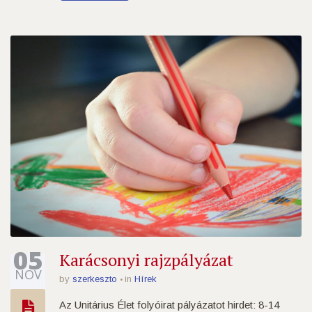
05
Karácsonyi rajzpályázat
NOV
by
szerkeszto
in
Hírek
Az Unitárius Élet folyóirat pályázatot hirdet: 8-14