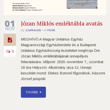
01
Józan Miklós emléktábla avatás
NOV
by
szerkeszto
in
Hírek
MEGHÍVÓ A Magyar Unitárius Egyház
Magyarországi Egyházkerülete és a Budapesti
Unitárius Egyházközség tisztelettel meghívja Önt
0
Józan Miklós emléktáblájának ünnepélyes
felavatására. Időpont: 2020. november 7., szombat
16 óra Helyszín: Alkotmány utca 12. Ünnepi
beszédet mond: Elekes Botond főgondnok, Kászoni
József püspöki
TOVÁBB