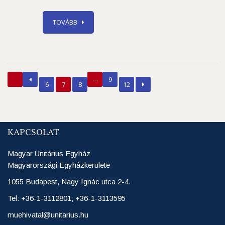
TOVÁBB
…
9
6
7
8
12
KAPCSOLAT
Magyar Unitárius Egyház
Magyarországi Egyházkerülete
1055 Budapest, Nagy Ignác utca 2-4.
Tel: +36-1-3112801; +36-1-3113595
muehivatal@unitarius.hu