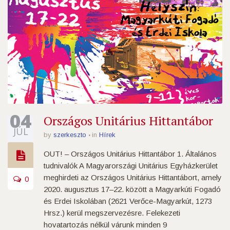
04
Országos Unitárius Hittantábor
JÚL
by
szerkeszto
in
Hírek
OUT! – Országos Unitárius Hittantábor 1. Általános
tudnivalók A Magyarországi Unitárius Egyházkerület
meghirdeti az Országos Unitárius Hittantábort, amely
0
2020. augusztus 17–22. között a Magyarkúti Fogadó
és Erdei Iskolában (2621 Verőce-Magyarkút, 1273
Hrsz.) kerül megszervezésre. Felekezeti
hovatartozás nélkül várunk minden 9