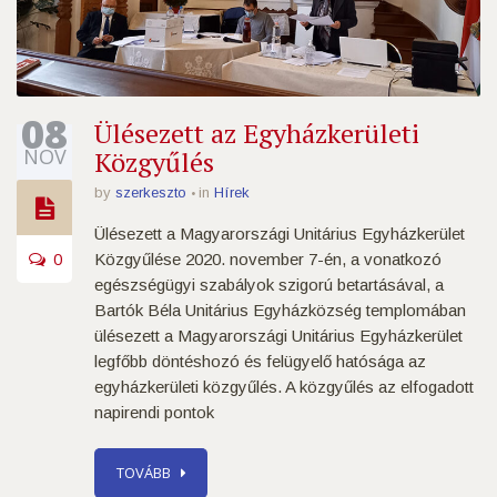
08
Ülésezett az Egyházkerületi
NOV
Közgyűlés
by
szerkeszto
in
Hírek
Ülésezett a Magyarországi Unitárius Egyházkerület
0
Közgyűlése 2020. november 7-én, a vonatkozó
egészségügyi szabályok szigorú betartásával, a
Bartók Béla Unitárius Egyházközség templomában
ülésezett a Magyarországi Unitárius Egyházkerület
legfőbb döntéshozó és felügyelő hatósága az
egyházkerületi közgyűlés. A közgyűlés az elfogadott
napirendi pontok
TOVÁBB