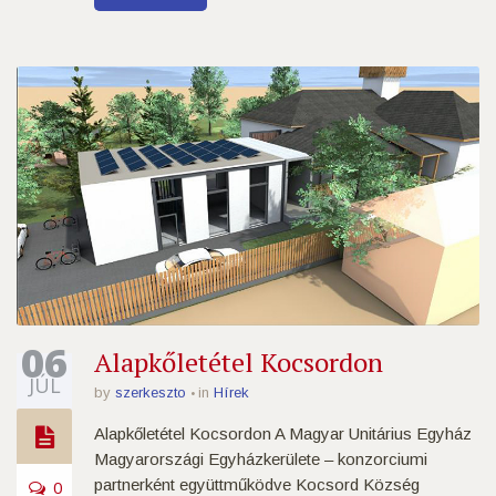
06
Alapkőletétel Kocsordon
JÚL
by
szerkeszto
in
Hírek
Alapkőletétel Kocsordon A Magyar Unitárius Egyház
Magyarországi Egyházkerülete – konzorciumi
partnerként együttműködve Kocsord Község
0