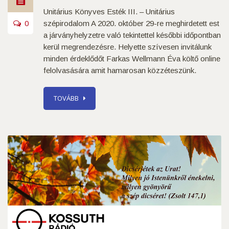
Unitárius Könyves Esték III. – Unitárius
0
szépirodalom A 2020. október 29-re meghirdetett est
a járványhelyzetre való tekintettel későbbi időpontban
kerül megrendezésre. Helyette szívesen invitálunk
minden érdeklődőt Farkas Wellmann Éva költő online
felolvasására amit hamarosan közzéteszünk.
TOVÁBB