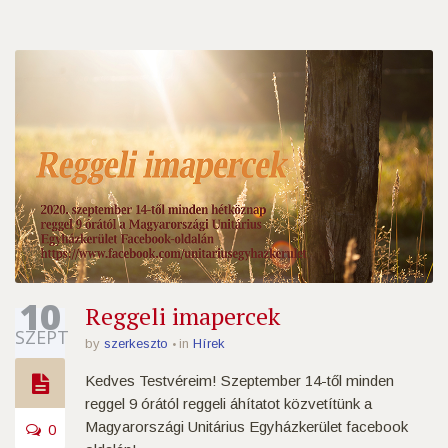
10
Reggeli imapercek
SZEPT
by
szerkeszto
in
Hírek
Kedves Testvéreim! Szeptember 14-től minden
reggel 9 órától reggeli áhítatot közvetítünk a
Magyarországi Unitárius Egyházkerület facebook
0