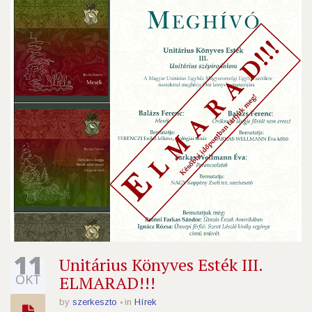
11
Unitárius Könyves Esték III.
OKT
ELMARAD!!!
by
szerkeszto
in
Hírek