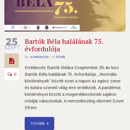
25
Bartók Béla halálának 75.
SZEPT
évfordulója
by
szerkeszto
in
Hírek
Emlékezés Bartók Bélára Szeptember 26-án lesz
0
Bartók Béla halálának 75. évfordulója. „Normális
körülmények” között ezen a napon az egész zenei
és kutúra szerető világ erre emlékezik. A pandémia
körülményei között a megemlékezésnek sajátos
módját választottuk. A nemzetközileg elismert Szent
Efrém
TOVÁBB