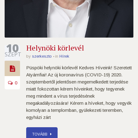
10
Helynöki körlevél
SZEPT
by
szerkeszto
in
Hírek
Püspöki helynöki körlevél Kedves Híveink! Szeretett
Atyámfiai! Az új koronavírus (COVID-19) 2020.
szeptembertől jelentősen megemelkedett terjedése
0
miatt fokozottan kérem híveinket, hogy tegyenek
meg mindent a vírus terjedésének
megakadályozására! Kérem a híveket, hogy vegyék
komolyan a templomban, gyülekezeti teremben,
egyházi zárt
TOVÁBB