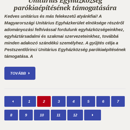
Unitárius Egyházközség
parókiaépítésének támogatására
Kedves unitárius és más felekezetű atyánkfiai!
A
Magyarországi Unitárius Egyházkerület elnöksége részéről
adományozási felhívással fordulunk egyházközségeinkhez,
egyháztársadalmi és szakmai szervezeteinkhez, továbbá
minden adakozó szándékú személyhez.
A gyűjtés célja a
Pestszentlőrinci Unitárius Egyházközség parókiaépítésének
támogatása.
A
TOVÁBB
1
2
3
4
5
6
7
8
9
10
11
12