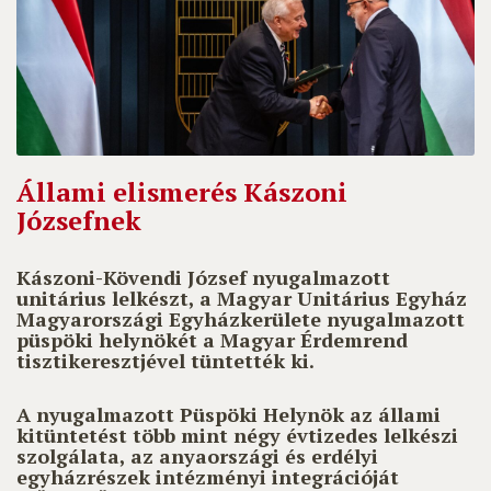
Állami elismerés Kászoni
Józsefnek
Kászoni-Kövendi József
nyugalmazott
unitárius lelkészt, a Magyar Unitárius Egyház
Magyarországi Egyházkerülete nyugalmazott
püspöki helynökét a
Magyar Érdemrend
tisztikeresztjével tüntették ki.
A nyugalmazott Püspöki Helynök az állami
kitüntetést több mint négy évtizedes lelkészi
szolgálata, az anyaországi és erdélyi
egyházrészek intézményi integrációját