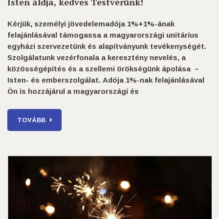
Isten áldja, kedves Testvérünk!
Kérjük, személyi jövedelemadója 1%+1%-ának
felajánlásával támogassa a magyarországi unitárius
egyházi szervezetünk és alapítványunk tevékenységét.
Szolgálatunk vezérfonala a keresztény nevelés, a
közösségépítés és a szellemi örökségünk ápolása –
Isten- és emberszolgálat.
Adója 1%-nak felajánlásával
Ön is hozzájárul a magyarországi és
TOVÁBB